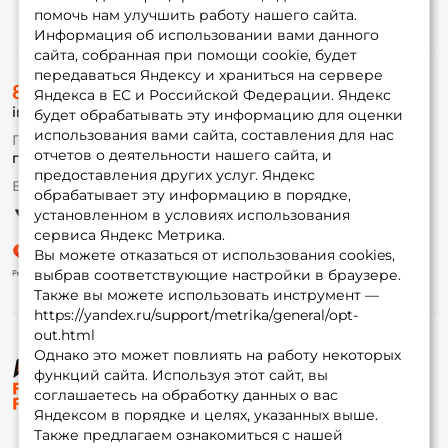
помочь нам улучшить работу нашего сайта.
Номер телефона: *
Информация
Информация об использовании вами данного
сайта, собранная при помощи cookie, будет
передаваться Яндексу и храниться на сервере
О магазине
Придумайте пароль: *
8 (495) 532-77-88
Доставка
Яндекса в ЕС и Российской Федерации. Яндекс
info@foxfishing.ru
Оплата
будет обрабатывать эту информацию для оценки
Fox-bonus
использования вами сайта, составления для нас
Повторите пароль: *
По вопросам с заказом
Гуру
отчетов о деятельности нашего сайта, и
г. Москва,
ул. Плеханова д.7
предоставления других услуг. Яндекс
Заполняя данную форму вы соглашаетесь на обработку
Ежедневно 10:00 до 20:00
обрабатывает эту информацию в порядке,
Партнерская программа
персональных данных
установленном в условиях использования
Создать аккаунт
сервиса Яндекс Метрика.
Вы можете отказаться от использования cookies,
выбрав соответствующие настройки в браузере.
Также вы можете использовать инструмент —
У меня уже есть аккаунт
https://yandex.ru/support/metrika/general/opt-
out.html
Однако это может повлиять на работу некоторых
функций сайта. Используя этот сайт, вы
© ФоксФишинг, 2009-2026
соглашаетесь на обработку данных о вас
Яндексом в порядке и целях, указанных выше.
Также предлагаем ознакомиться с нашей