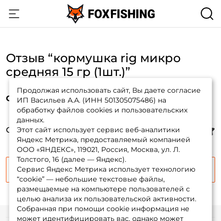
Отзыв “кормушка rig микро
средняя 15 гр (1шт.)”
Продолжая использовать сайт, Вы даете согласие
Оцени параметры товара:
ИП Васильев А.А. (ИНН 501305075486) на
обработку файлов cookies и пользовательских
данных.
Создать аккаунт
Общая оценка
Этот сайт использует сервис веб-аналитики
:
Яндекс Метрика, предоставляемый компанией
ООО «ЯНДЕКС», 119021, Россия, Москва, ул. Л.
Толстого, 16 (далее — Яндекс).
Сервис Яндекс Метрика использует технологию
Продолжить
ФИО: *
“cookie” — небольшие текстовые файлы,
размещаемые на компьютере пользователей с
целью анализа их пользовательской активности.
Email: *
Собранная при помощи cookie информация не
может идентифицировать вас, однако может