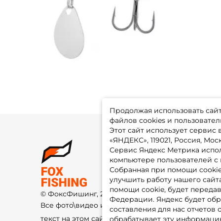
Продолжая использовать сайт,
файлов cookies и пользовател
Этот сайт использует сервис
«ЯНДЕКС», 119021, Россия, Москв
Сервис Яндекс Метрика испол
О 
компьютере пользователей с 
До
Оп
Собранная при помощи cooki
Fo
улучшить работу нашего сайт
Гу
Ко
помощи cookie, будет передав
© ФоксФишинг, 2009-2026
По
Федерации. Яндекс будет обр
Все фото\видео изображения и
составления для нас отчетов 
текст на этом сайте защищены
обрабатывает эту информацию