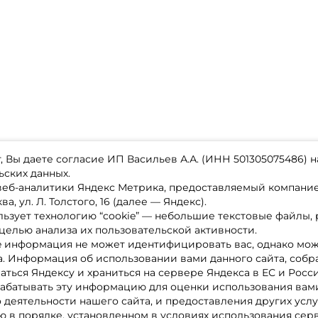
Email: *
Номер телефона: *
Придумайте пароль: *
 Вы даете согласие ИП Васильев А.А. (ИНН 501305075486) н
Повторите пароль: *
ьских данных.
Заполняя данную форму вы соглашаетесь на
 веб-аналитики Яндекс Метрика, предоставляемый компан
обработку
персональных данных
а, ул. Л. Толстого, 16 (далее — Яндекс).
ьзует технологию “cookie” — небольшие текстовые файлы,
магазине
Каталог товаров
Создать аккаунт
целью анализа их пользовательской активности.
ставка
Акции
лата
Новинки
e информация не может идентифицировать вас, однако мож
x-bonus
У меня уже есть аккаунт
Бренды
а. Информация об использовании вами данного сайта, собр
ру
Партнерская программа
нтакты
аться Яндексу и храниться на сервере Яндекса в ЕС и Росс
литика обработки ПД
абатывать эту информацию для оценки использования вами
о деятельности нашего сайта, и предоставления других услу
 в порядке, установленном в условиях использования сер