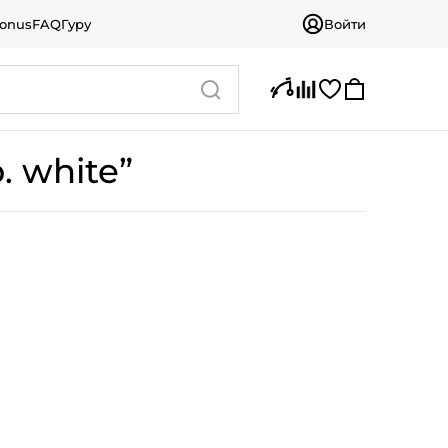
bonus
FAQ
Гуру
Войти
. white”