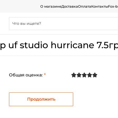
О магазине
Доставка
Оплата
Контакты
Fox-
uf studio hurricane 7.5гр
Общая оценка
:
Продолжить
Создать аккаунт
ФИО: *