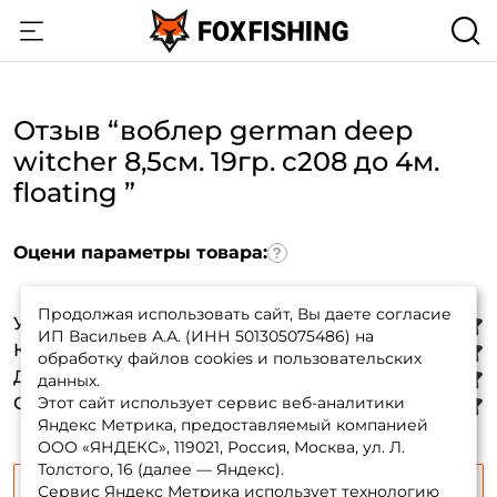
Отзыв “воблер german deep
witcher 8,5см. 19гр. c208 до 4м.
floating ”
Оцени параметры товара:
Продолжая использовать сайт, Вы даете согласие
Уловистость
:
ИП Васильев А.А. (ИНН 501305075486) на
Создать аккаунт
Качество материалов
:
обработку файлов cookies и пользовательских
Дальность полета
:
данных.
Стабильность игры
Этот сайт использует сервис веб-аналитики
:
Яндекс Метрика, предоставляемый компанией
ФИО: *
ООО «ЯНДЕКС», 119021, Россия, Москва, ул. Л.
Толстого, 16 (далее — Яндекс).
Сервис Яндекс Метрика использует технологию
Продолжить