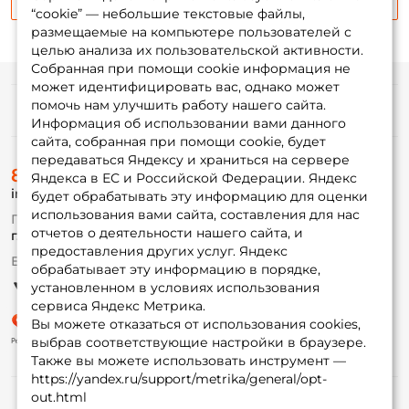
Email: *
“cookie” — небольшие текстовые файлы,
размещаемые на компьютере пользователей с
целью анализа их пользовательской активности.
Номер телефона: *
Собранная при помощи cookie информация не
может идентифицировать вас, однако может
помочь нам улучшить работу нашего сайта.
Информация
Придумайте пароль: *
Информация об использовании вами данного
сайта, собранная при помощи cookie, будет
передаваться Яндексу и храниться на сервере
О магазине
8 (495) 532-77-88
Повторите пароль: *
Доставка
Яндекса в ЕС и Российской Федерации. Яндекс
info@foxfishing.ru
Оплата
будет обрабатывать эту информацию для оценки
Заполняя данную форму вы соглашаетесь на обработку
Fox-bonus
использования вами сайта, составления для нас
По вопросам с заказом
Гуру
персональных данных
отчетов о деятельности нашего сайта, и
г. Москва,
ул. Плеханова д.7
предоставления других услуг. Яндекс
Создать аккаунт
Ежедневно 10:00 до 20:00
обрабатывает эту информацию в порядке,
Партнерская программа
установленном в условиях использования
сервиса Яндекс Метрика.
У меня уже есть аккаунт
Вы можете отказаться от использования cookies,
выбрав соответствующие настройки в браузере.
Также вы можете использовать инструмент —
https://yandex.ru/support/metrika/general/opt-
out.html