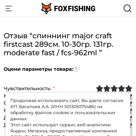
Отзыв “спиннинг major craft
firstcast 289см. 10-30гр. 131гр.
moderate fast / fcs-962ml ”
Оцени параметры товара:
Чувствительность
:
Качество сборки
:
Продолжая использовать сайт, Вы даете согласие
Создать аккаунт
Соответствие тесту
:
ИП Васильев А.А. (ИНН 501305075486) на
Надежность
:
обработку файлов cookies и пользовательских
Дизайн
:
данных.
Дальность заброса
Этот сайт использует сервис веб-аналитики
:
ФИО: *
Яндекс Метрика, предоставляемый компанией