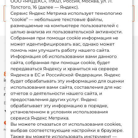
ООО «ЯНДЕКС», 119021, Россия, Москва, ул. Л.
Толстого, 16 (далее — Яндекс).
Email: *
Сервис Яндекс Метрика использует технологию
Продолжить
“cookie” — небольшие текстовые файлы,
размещаемые на компьютере пользователей с
Номер телефона: *
целью анализа их пользовательской активности.
Собранная при помощи cookie информация не
может идентифицировать вас, однако может
Придумайте пароль: *
помочь нам улучшить работу нашего сайта.
Информация
Информация об использовании вами данного
сайта, собранная при помощи cookie, будет
Повторите пароль: *
передаваться Яндексу и храниться на сервере
О магазине
8 (495) 532-77-88
Доставка
Яндекса в ЕС и Российской Федерации. Яндекс
Заполняя данную форму вы соглашаетесь на обработку
info@foxfishing.ru
Оплата
будет обрабатывать эту информацию для оценки
персональных данных
Fox-bonus
использования вами сайта, составления для нас
По вопросам с заказом
Гуру
отчетов о деятельности нашего сайта, и
г. Москва,
ул. Плеханова д.7
Создать аккаунт
предоставления других услуг. Яндекс
Ежедневно 10:00 до 20:00
обрабатывает эту информацию в порядке,
Партнерская программа
установленном в условиях использования
У меня уже есть аккаунт
сервиса Яндекс Метрика.
Вы можете отказаться от использования cookies,
выбрав соответствующие настройки в браузере.
Также вы можете использовать инструмент —