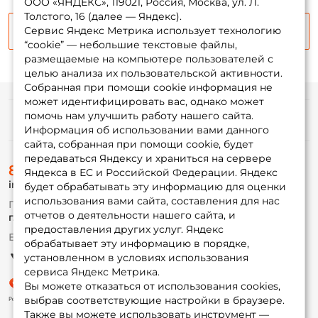
ООО «ЯНДЕКС», 119021, Россия, Москва, ул. Л.
Толстого, 16 (далее — Яндекс).
Email: *
Сервис Яндекс Метрика использует технологию
Продолжить
“cookie” — небольшие текстовые файлы,
размещаемые на компьютере пользователей с
Номер телефона: *
целью анализа их пользовательской активности.
Собранная при помощи cookie информация не
может идентифицировать вас, однако может
Придумайте пароль: *
помочь нам улучшить работу нашего сайта.
Информация
Информация об использовании вами данного
сайта, собранная при помощи cookie, будет
Повторите пароль: *
передаваться Яндексу и храниться на сервере
О магазине
8 (495) 532-77-88
Доставка
Яндекса в ЕС и Российской Федерации. Яндекс
Заполняя данную форму вы соглашаетесь на обработку
info@foxfishing.ru
Оплата
будет обрабатывать эту информацию для оценки
персональных данных
Fox-bonus
использования вами сайта, составления для нас
По вопросам с заказом
Гуру
отчетов о деятельности нашего сайта, и
г. Москва,
ул. Плеханова д.7
Создать аккаунт
предоставления других услуг. Яндекс
Ежедневно 10:00 до 20:00
обрабатывает эту информацию в порядке,
Партнерская программа
установленном в условиях использования
У меня уже есть аккаунт
сервиса Яндекс Метрика.
Вы можете отказаться от использования cookies,
выбрав соответствующие настройки в браузере.
Также вы можете использовать инструмент —