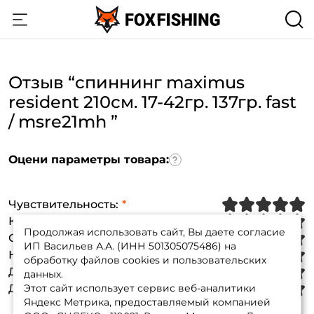
Отзыв “спиннинг maximus
resident 210см. 17-42гр. 137гр. fast
/ msre21mh ”
Оцени параметры товара:
Чувствительность
:
Качество сборки
:
Продолжая использовать сайт, Вы даете согласие
Создать аккаунт
Соответствие тесту
:
ИП Васильев А.А. (ИНН 501305075486) на
Надежность
:
обработку файлов cookies и пользовательских
Дизайн
:
данных.
Дальность заброса
Этот сайт использует сервис веб-аналитики
:
ФИО: *
Яндекс Метрика, предоставляемый компанией