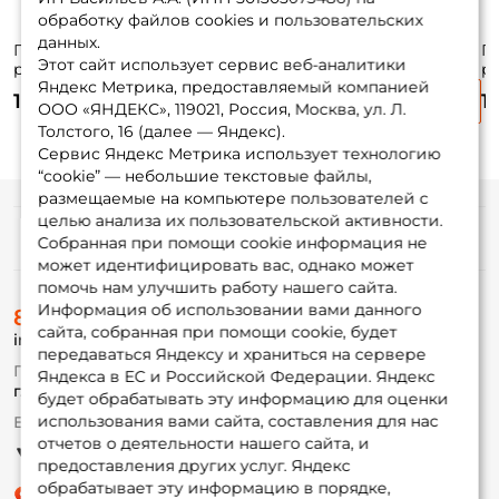
обработку файлов cookies и пользовательских
данных.
Груза "чебурашки"
Груза "чебурашки"
Груза "чебурашки"
Гр
Этот сайт использует сервис веб-аналитики
разборные Trigger
разборные Trigger
разборные Trigger
р
Яндекс Метрика, предоставляемый компанией
Baits "Шар" 32 гр. 5
Baits Pro 28гр. 5шт.
Baits Pro 36гр. 5шт.
Ba
140 ₽
130 ₽
140 ₽
1
шт.
ООО «ЯНДЕКС», 119021, Россия, Москва, ул. Л.
Толстого, 16 (далее — Яндекс).
Сервис Яндекс Метрика использует технологию
“cookie” — небольшие текстовые файлы,
размещаемые на компьютере пользователей с
целью анализа их пользовательской активности.
Информация
Собранная при помощи cookie информация не
может идентифицировать вас, однако может
помочь нам улучшить работу нашего сайта.
О магазине
Информация об использовании вами данного
8 (495) 532-77-88
Доставка
сайта, собранная при помощи cookie, будет
info@foxfishing.ru
Оплата
передаваться Яндексу и храниться на сервере
Fox-bonus
По вопросам с заказом
Яндекса в ЕС и Российской Федерации. Яндекс
Гуру
г. Москва,
ул. Плеханова д.7
будет обрабатывать эту информацию для оценки
использования вами сайта, составления для нас
Ежедневно 10:00 до 20:00
Партнерская программа
отчетов о деятельности нашего сайта, и
предоставления других услуг. Яндекс
обрабатывает эту информацию в порядке,