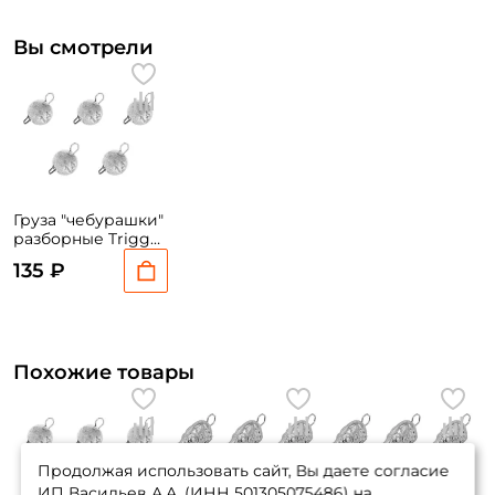
Вы смотрели
Груза "чебурашки"
разборные Trigger
Baits "Шар" 28 гр. 5
135 ₽
шт.
Похожие товары
Продолжая использовать сайт, Вы даете согласие
ИП Васильев А.А. (ИНН 501305075486) на