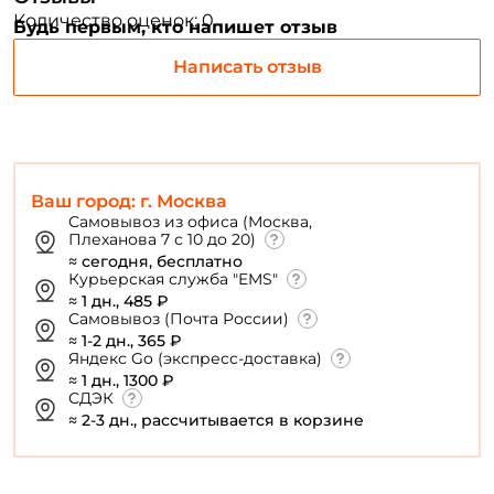
Количество оценок: 0
Будь первым, кто напишет отзыв
Повторите пароль: *
Написать отзыв
Заполняя данную форму вы соглашаетесь на обработку
персональных данных
Создать аккаунт
Ваш город: г. Москва
У меня уже есть аккаунт
Самовывоз из офиса (Москва,
Плеханова 7 с 10 до 20)
≈ сегодня, бесплатно
Курьерская служба "EMS"
≈ 1 дн., 485 ₽
Самовывоз (Почта России)
≈ 1-2 дн., 365 ₽
Яндекс Go (экспресс-доставка)
≈ 1 дн., 1300 ₽
СДЭК
≈ 2-3 дн., рассчитывается в корзине