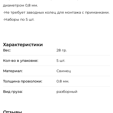
диаметром 0,8 мм.
-Не требует заводных колец для монтажа с приманками.
-Наборы по 5 шт.
Создать аккаунт
Характеристики
Вес:
28 гр.
Кол-во в упаковке:
5 шт.
ФИО: *
Материал:
Свинец
Email: *
Толщина проволоки:
0.8 мм.
Вид груза:
разборный
Номер телефона: *
Придумайте пароль: *
Отзывы