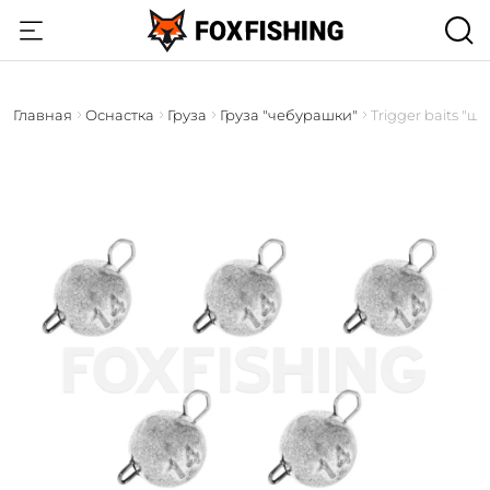
Главная
Оснастка
Груза
Груза "чебурашки"
Trigger baits "ш