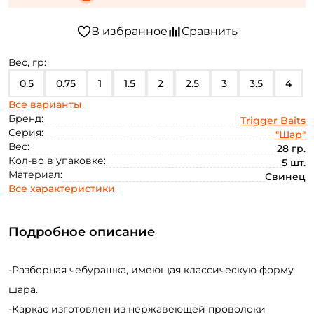
Вес, гр:
0.5
0.75
1
1.5
2
2.5
3
3.5
4
Все варианты
5
6
7
8
10
10 + 12
12
12 + 14
Бренд:
Trigger Baits
Серия:
"Шар"
14
14 + 16
16
18
20
22
24
26
Вес:
28 гр.
Кол-во в упаковке:
5 шт.
28
30
32
34
36
38
40
42
Материал:
Свинец
Все характеристики
44
46
48
50
52
54
56
58
60
64
68
72
76
80
84
5+6+7
Подробное описание
-Разборная чебурашка, имеющая классическую форму
шара.
-Каркас изготовлен из нержавеющей проволоки