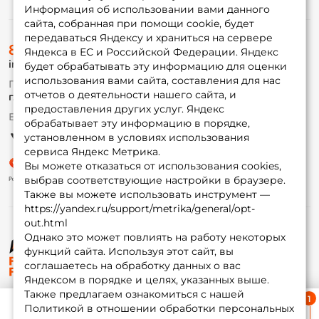
Информация об использовании вами данного
сайта, собранная при помощи cookie, будет
передаваться Яндексу и храниться на сервере
О магазине
8 (495) 532-77-88
Доставка
Яндекса в ЕС и Российской Федерации. Яндекс
info@foxfishing.ru
Оплата
будет обрабатывать эту информацию для оценки
Fox-bonus
использования вами сайта, составления для нас
По вопросам с заказом
Гуру
отчетов о деятельности нашего сайта, и
г. Москва,
ул. Плеханова д.7
предоставления других услуг. Яндекс
Ежедневно 10:00 до 20:00
обрабатывает эту информацию в порядке,
Партнерская программа
установленном в условиях использования
сервиса Яндекс Метрика.
Вы можете отказаться от использования cookies,
выбрав соответствующие настройки в браузере.
Также вы можете использовать инструмент —
https://yandex.ru/support/metrika/general/opt-
out.html
Однако это может повлиять на работу некоторых
функций сайта. Используя этот сайт, вы
© ФоксФишинг, 2009-2026
соглашаетесь на обработку данных о вас
Яндексом в порядке и целях, указанных выше.
Также предлагаем ознакомиться с нашей
Ближайшая доставка
Политикой в отношении обработки персональных
≈ 1 дн.