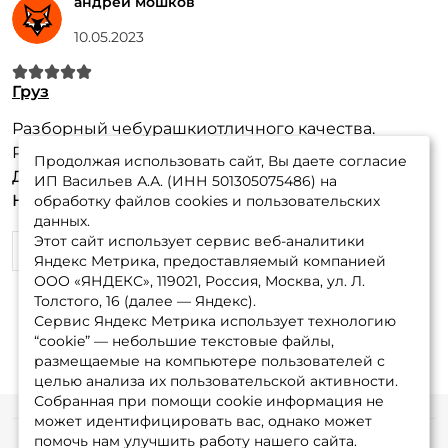
андрей мошков
10.05.2023
Груз
Разборный чебурашкиотличного качества.
Рекомендую
Продолжая использовать сайт, Вы даете согласие
Достоинства:
Все красиво
ИП Васильев А.А. (ИНН 501305075486) на
Недостатки:
Нет
обработку файлов cookies и пользовательских
данных.
Этот сайт использует сервис веб-аналитики
0
0
Яндекс Метрика, предоставляемый компанией
ООО «ЯНДЕКС», 119021, Россия, Москва, ул. Л.
Толстого, 16 (далее — Яндекс).
Сервис Яндекс Метрика использует технологию
“cookie” — небольшие текстовые файлы,
размещаемые на компьютере пользователей с
целью анализа их пользовательской активности.
Собранная при помощи cookie информация не
может идентифицировать вас, однако может
помочь нам улучшить работу нашего сайта.
Информация