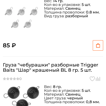
Вес:
14 гр.
Кол-во в упаковке:
5 шт.
Создать аккаунт
Материал:
Свинец
Толщина проволоки:
0.8 мм.
Вид груза:
разборный
ФИО: *
Email: *
85 ₽
Номер телефона: *
Груза "чебурашки" разборные Trigger
Придумайте пароль: *
Baits "Шар" крашеный BL 8 гр. 5 шт.
Повторите пароль: *
Вес:
8 гр.
Кол-во в упаковке:
5 шт.
Заполняя данную форму вы соглашаетесь на обработку
Материал:
Свинец
персональных данных
Цвет груза:
черный
Толщина проволоки:
0,8 мм.
Создать аккаунт