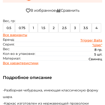
Вес, гр:
0.5
0.75
1
1.5
2
2.5
3
3.5
4
Все варианты
5
6
7
8
10
10 + 12
12
12 + 14
Бренд:
Trigger Baits
Серия:
"Шар"
14
14 + 16
16
18
20
22
24
26
Вес:
8 гр.
Кол-во в упаковке:
5 шт.
28
30
32
34
36
38
40
42
Материал:
Свинец
Все характеристики
44
46
48
50
52
54
56
58
60
64
68
72
76
84
5+6+7
80
Подробное описание
-Разборная чебурашка, имеющая классическую форму
шара.
-Каркас изготовлен из нержавеющей проволоки