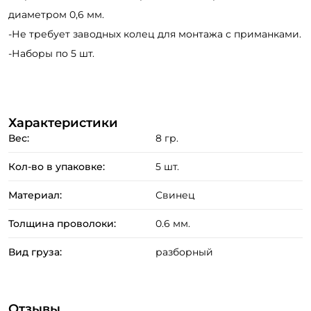
диаметром 0,6 мм.
-Не требует заводных колец для монтажа с приманками.
-Наборы по 5 шт.
Создать аккаунт
Характеристики
Вес:
8 гр.
Кол-во в упаковке:
5 шт.
ФИО: *
Материал:
Свинец
Email: *
Толщина проволоки:
0.6 мм.
Вид груза:
разборный
Номер телефона: *
Придумайте пароль: *
Отзывы