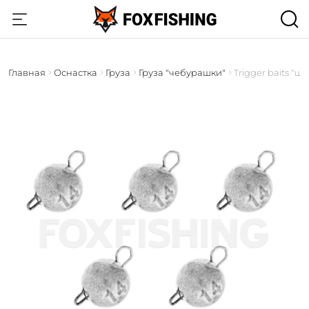
Главная
Оснастка
Груза
Груза "чебурашки"
Trigger baits "ш