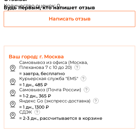
Количество оценок: 0
Будь первым, кто напишет отзыв
Повторите пароль: *
Написать отзыв
Заполняя данную форму вы соглашаетесь на обработку
персональных данных
Создать аккаунт
Ваш город: г. Москва
У меня уже есть аккаунт
Самовывоз из офиса (Москва,
Плеханова 7 с 10 до 20)
≈ завтра, бесплатно
Курьерская служба "EMS"
≈ 1 дн., 485 ₽
Самовывоз (Почта России)
≈ 1-2 дн., 365 ₽
Яндекс Go (экспресс-доставка)
≈ 1 дн., 1300 ₽
СДЭК
≈ 2-3 дн., рассчитывается в корзине