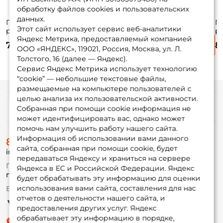
обработку файлов cookies и пользовательских
данных.
Груза "чебурашки"
Груза "чебурашки"
Груза "чебурашки"
Гр
Этот сайт использует сервис веб-аналитики
разборные Trigger
разборные Trigger
разборные Trigger
р
Яндекс Метрика, предоставляемый компанией
Baits Pro 8гр. 5шт.
Baits Pro 10гр. 5шт.
Baits
Ba
70 ₽
80 ₽
80 ₽
8
"Проходимец"
к
ООО «ЯНДЕКС», 119021, Россия, Москва, ул. Л.
10гр. 5шт.
5 
Толстого, 16 (далее — Яндекс).
Сервис Яндекс Метрика использует технологию
“cookie” — небольшие текстовые файлы,
размещаемые на компьютере пользователей с
целью анализа их пользовательской активности.
Информация
Собранная при помощи cookie информация не
может идентифицировать вас, однако может
помочь нам улучшить работу нашего сайта.
О магазине
Информация об использовании вами данного
8 (495) 532-77-88
Доставка
сайта, собранная при помощи cookie, будет
info@foxfishing.ru
Оплата
передаваться Яндексу и храниться на сервере
Fox-bonus
По вопросам с заказом
Яндекса в ЕС и Российской Федерации. Яндекс
Гуру
г. Москва,
ул. Плеханова д.7
будет обрабатывать эту информацию для оценки
использования вами сайта, составления для нас
Ежедневно 10:00 до 20:00
Партнерская программа
отчетов о деятельности нашего сайта, и
предоставления других услуг. Яндекс
обрабатывает эту информацию в порядке,