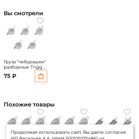
Вы смотрели
Груза "чебурашки"
разборные Trigger
Baits "Шар" 8 гр. 5
75 ₽
шт.
Похожие товары
Продолжая использовать сайт, Вы даете согласие
ИП Васильев А.А. (ИНН 501305075486) на