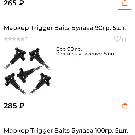
265 ₽
Повторите пароль: *
Маркер Trigger Baits Булава 90гр. 5шт.
Заполняя данную форму вы соглашаетесь на обработку
персональных данных
Создать аккаунт
Вес:
90 гр.
Кол-во в упаковке:
5 шт.
У меня уже есть аккаунт
285 ₽
Маркер Trigger Baits Булава 100гр. 5шт.