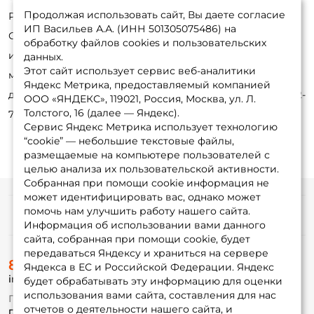
Продолжая использовать сайт, Вы даете согласие
России отправка на следующий день после заказа.
ИП Васильев А.А. (ИНН 501305075486) на
Оформить заявку удобнее онлайн, в интернет-магазине
обработку файлов cookies и пользовательских
или по телефону. Обработка занимает не более 30
данных.
Этот сайт использует сервис веб-аналитики
минут. Позвоните нашим консультантам для получения
Яндекс Метрика, предоставляемый компанией
детальной информации и оформления заказа: 8-495-532-
ООО «ЯНДЕКС», 119021, Россия, Москва, ул. Л.
Толстого, 16 (далее — Яндекс).
77-88
Сервис Яндекс Метрика использует технологию
“cookie” — небольшие текстовые файлы,
размещаемые на компьютере пользователей с
целью анализа их пользовательской активности.
Собранная при помощи cookie информация не
может идентифицировать вас, однако может
помочь нам улучшить работу нашего сайта.
Информация
Информация об использовании вами данного
сайта, собранная при помощи cookie, будет
передаваться Яндексу и храниться на сервере
О магазине
8 (495) 532-77-88
Доставка
Яндекса в ЕС и Российской Федерации. Яндекс
info@foxfishing.ru
Оплата
будет обрабатывать эту информацию для оценки
Fox-bonus
использования вами сайта, составления для нас
По вопросам с заказом
Гуру
отчетов о деятельности нашего сайта, и
г. Москва,
ул. Плеханова д.7