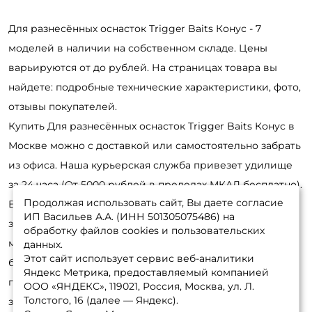
Для разнесённых оснасток Trigger Baits Конус - 7
моделей в наличии на собственном складе. Цены
варьируются от до рублей. На страницах товара вы
найдете: подробные технические характеристики, фото,
отзывы покупателей.
Купить Для разнесённых оснасток Trigger Baits Конус в
Москве можно с доставкой или самостоятельно забрать
из офиса. Наша курьерская служба привезет удилище
за 24 часа (От 5000 рублей в пределах МКАД бесплатно).
Продолжая использовать сайт, Вы даете согласие
В регионы России отправка на следующий день после
ИП Васильев А.А. (ИНН 501305075486) на
заказа. Оформить заявку удобнее онлайн, в интернет-
обработку файлов cookies и пользовательских
магазине или по телефону. Обработка занимает не
данных.
Этот сайт использует сервис веб-аналитики
более 30 минут. Позвоните нашим консультантам для
Яндекс Метрика, предоставляемый компанией
получения детальной информации и оформления
ООО «ЯНДЕКС», 119021, Россия, Москва, ул. Л.
Толстого, 16 (далее — Яндекс).
заказа: 8-495-532-77-88