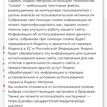
Сервис Яндекс Метрика использует технологию
“cookie” — небольшие текстовые файлы,
размещаемые на компьютере пользователей с
целью анализа их пользовательской активности.
Собранная при помощи cookie информация не
может идентифицировать вас, однако может
помочь нам улучшить работу нашего сайта.
Информация
Информация об использовании вами данного
сайта, собранная при помощи cookie, будет
передаваться Яндексу и храниться на сервере
О магазине
8 (495) 532-77-88
Доставка
Яндекса в ЕС и Российской Федерации. Яндекс
info@foxfishing.ru
Оплата
будет обрабатывать эту информацию для оценки
Fox-bonus
использования вами сайта, составления для нас
По вопросам с заказом
Гуру
отчетов о деятельности нашего сайта, и
г. Москва,
ул. Плеханова д.7
предоставления других услуг. Яндекс
Ежедневно 10:00 до 20:00
обрабатывает эту информацию в порядке,
Партнерская программа
установленном в условиях использования
сервиса Яндекс Метрика.
Вы можете отказаться от использования cookies,
выбрав соответствующие настройки в браузере.
Также вы можете использовать инструмент —
https://yandex.ru/support/metrika/general/opt-
out.html