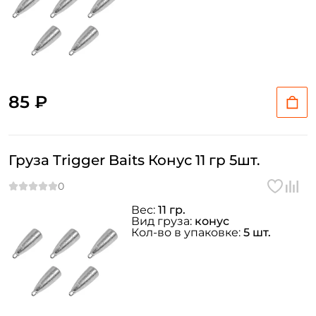
Email: *
Номер телефона: *
Придумайте пароль: *
85 ₽
Повторите пароль: *
Груза Trigger Baits Конус 11 гр 5шт.
Заполняя данную форму вы соглашаетесь на обработку
персональных данных
Создать аккаунт
Вес:
11 гр.
Вид груза:
конус
Кол-во в упаковке:
5 шт.
У меня уже есть аккаунт