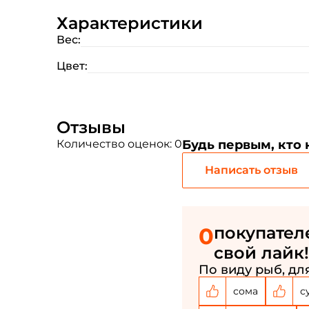
Характеристики
Вес:
Цвет:
Отзывы
Количество оценок: 0
Будь первым, кто
Написать отзыв
0
покупател
свой лайк!
По виду рыб, для
сома
с