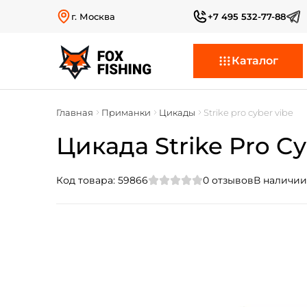
г. Москва
+7 495 532-77-88
Каталог
Главная
Приманки
Цикады
Strike pro cyber vibe
Цикада Strike Pro Cy
Код товара:
59866
0
отзывов
В наличии