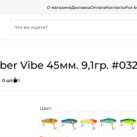
О магазине
Доставка
Оплата
Контакты
Fox-
ber Vibe 45мм. 9,1гр. #03
:
0 шт
0
Цвет: