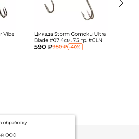
r Vibe
Цикада Storm Gomoku Ultra
Цика
Blade #07 4см. 7.5 гр. #CLN
Blad
590 ₽
625
980 ₽
-40%
а обработку
ией ООО