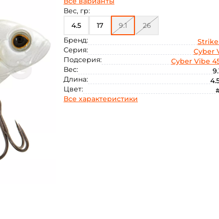
Все варианты
Вес, гр:
4.5
17
9.1
26
Бренд:
Strike
Серия:
Cyber 
Подсерия:
Cyber Vibe 4
Вес:
9.
Длина:
4.
Цвет:
Все характеристики