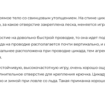
т прямое тело со свинцовым утолщением. На спине ц
о, за какое отверстие закреплена леска, меняется иг
стие на довольно быстрой проводке, то она идет по
ада на проводке располагается почти вертикально, и
альнее расположена при проводке цикада, тем агрес
.
устойчивую, высокочастотную игру, очень хорошо о
лнительное отверстие для крепления крючка. Цикад
но и зимой при ловле со льда. Такая приманка хорошо 