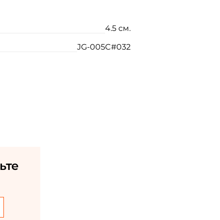
4.5 см.
JG-005C#032
ьте