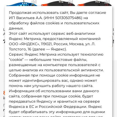
Продолжая использовать сайт, Вы даете согласие
ИП Васильев А.А. (ИНН 501305075486) на
обработку файлов cookies и пользовательских
данных.
Цикада Strike Pro
Цикада Strike Pro
Цикада Strike Pro
Ци
Этот сайт использует сервис веб-аналитики
Astro Vibe 65мм.
Cyber Vibe 45мм.
Cyber Vibe 55мм.
Cy
26,3гр. #135OBE-
9,1гр. #NS08SUVL
17гр. #NS08SUVL
26
Яндекс Метрика, предоставляемый компанией
745 ₽
555 ₽
600 ₽
5
UV
ООО «ЯНДЕКС», 119021, Россия, Москва, ул. Л.
Толстого, 16 (далее — Яндекс).
Сервис Яндекс Метрика использует технологию
“cookie” — небольшие текстовые файлы,
размещаемые на компьютере пользователей с
целью анализа их пользовательской активности.
Информация
Собранная при помощи cookie информация не
может идентифицировать вас, однако может
помочь нам улучшить работу нашего сайта.
О магазине
Информация об использовании вами данного
8 (495) 532-77-88
Доставка
сайта, собранная при помощи cookie, будет
info@foxfishing.ru
Оплата
передаваться Яндексу и храниться на сервере
Fox-bonus
По вопросам с заказом
Яндекса в ЕС и Российской Федерации. Яндекс
Гуру
г. Москва,
ул. Плеханова д.7
будет обрабатывать эту информацию для оценки