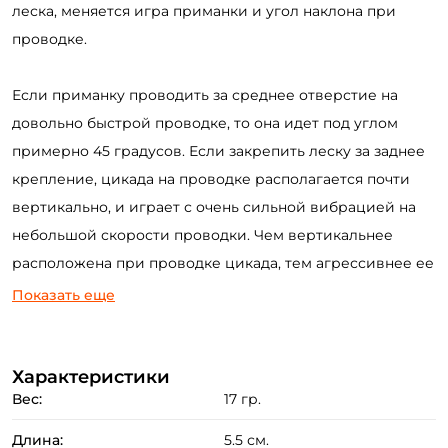
леска, меняется игра приманки и угол наклона при
проводке.
Если приманку проводить за среднее отверстие на
довольно быстрой проводке, то она идет под углом
примерно 45 градусов. Если закрепить леску за заднее
крепление, цикада на проводке располагается почти
Создать аккаунт
вертикально, и играет с очень сильной вибрацией на
небольшой скорости проводки. Чем вертикальнее
расположена при проводке цикада, тем агрессивнее ее
ФИО: *
игра. При этом она значительно реже цепляется за
Показать еще
подводные препятствия.
Email: *
На равномерной поводке Cyber Vib имеет устойчивую,
Характеристики
высокочастотную игру, очень хорошо ощущаемую
Вес:
17 гр.
Номер телефона: *
рукой, держащей спиннинг. В задней части приманки
Длина:
5.5 см.
расположено дополнительное отверстие для