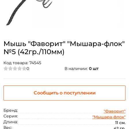
Мышь "Фаворит" "Мышара-флок"
№5 (42гр./110мм)
Код товара:
74545
0
В наличии:
0 шт
Сообщить о поступлении
Бренд:
"Фаворит"
Серия:
"Мышара-флок"
Длина:
11 см.
Вес:
42 гр.