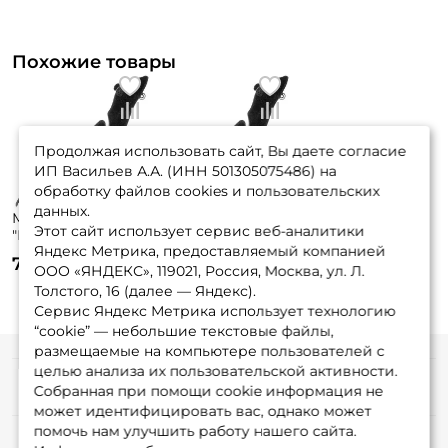
Похожие товары
У меня уже есть аккаунт
Продолжая использовать сайт, Вы даете согласие
ИП Васильев А.А. (ИНН 501305075486) на
обработку файлов cookies и пользовательских
данных.
Мышь "Фаворит"
Мышь "Фаворит"
Этот сайт использует сервис веб-аналитики
"Мышара-флок"
"Мышара-флок"
Яндекс Метрика, предоставляемый компанией
№5 двухсоставная
№4 двухсоставная
730 ₽
690 ₽
(42гр./110мм)
(28гр./100мм)
ООО «ЯНДЕКС», 119021, Россия, Москва, ул. Л.
Толстого, 16 (далее — Яндекс).
Сервис Яндекс Метрика использует технологию
“cookie” — небольшие текстовые файлы,
размещаемые на компьютере пользователей с
целью анализа их пользовательской активности.
Информация
Собранная при помощи cookie информация не
может идентифицировать вас, однако может
помочь нам улучшить работу нашего сайта.
О магазине