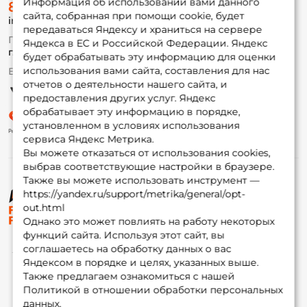
Информация об использовании вами данного
8 (495) 532-77-88
Доставка
сайта, собранная при помощи cookie, будет
info@foxfishing.ru
Оплата
передаваться Яндексу и храниться на сервере
Fox-bonus
По вопросам с заказом
Яндекса в ЕС и Российской Федерации. Яндекс
Гуру
г. Москва,
ул. Плеханова д.7
будет обрабатывать эту информацию для оценки
использования вами сайта, составления для нас
Ежедневно 10:00 до 20:00
Партнерская программа
отчетов о деятельности нашего сайта, и
предоставления других услуг. Яндекс
обрабатывает эту информацию в порядке,
установленном в условиях использования
сервиса Яндекс Метрика.
Вы можете отказаться от использования cookies,
выбрав соответствующие настройки в браузере.
Также вы можете использовать инструмент —
https://yandex.ru/support/metrika/general/opt-
© ФоксФишинг, 2009-2026
out.html
Однако это может повлиять на работу некоторых
функций сайта. Используя этот сайт, вы
соглашаетесь на обработку данных о вас
Яндексом в порядке и целях, указанных выше.
Также предлагаем ознакомиться с нашей
Политикой в отношении обработки персональных
данных.