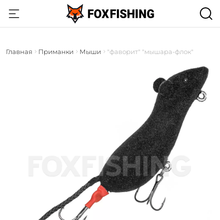
Главная
Приманки
Мыши
"фаворит" "мышара-флок"