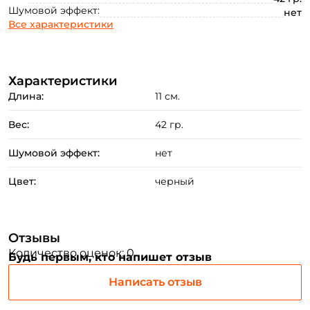
Шумовой эффект:
нет
Создать аккаунт
Все характеристики
ФИО: *
Характеристики
Длина:
11 см.
Email: *
Вес:
42 гр.
Шумовой эффект:
нет
Номер телефона: *
Цвет:
черный
Придумайте пароль: *
Отзывы
Повторите пароль: *
Количество оценок: 0
Будь первым, кто напишет отзыв
Заполняя данную форму вы соглашаетесь на обработку
персональных данных
Написать отзыв
Создать аккаунт