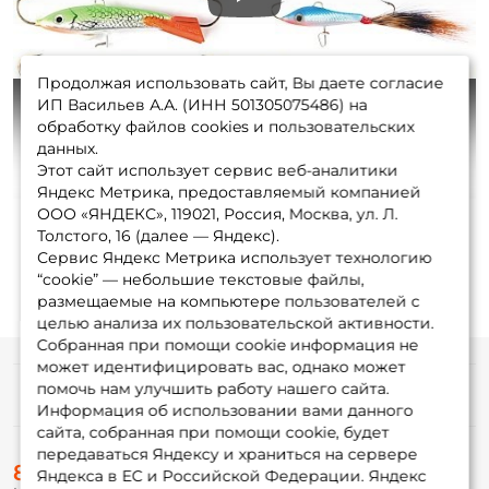
Play
Продолжая использовать сайт, Вы даете согласие
ИП Васильев А.А. (ИНН 501305075486) на
обработку файлов cookies и пользовательских
данных.
Этот сайт использует сервис веб-аналитики
Play
Яндекс Метрика, предоставляемый компанией
ООО «ЯНДЕКС», 119021, Россия, Москва, ул. Л.
Толстого, 16 (далее — Яндекс).
Сервис Яндекс Метрика использует технологию
“cookie” — небольшие текстовые файлы,
размещаемые на компьютере пользователей с
целью анализа их пользовательской активности.
Собранная при помощи cookie информация не
может идентифицировать вас, однако может
помочь нам улучшить работу нашего сайта.
Информация
Информация об использовании вами данного
сайта, собранная при помощи cookie, будет
передаваться Яндексу и храниться на сервере
О магазине
8 (495) 532-77-88
Доставка
Яндекса в ЕС и Российской Федерации. Яндекс