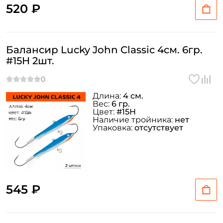
520 ₽
Придумайте пароль: *
Повторите пароль: *
Балансир Lucky John Classic 4см. 6гр.
#15H 2шт.
Заполняя данную форму вы соглашаетесь на обработку
персональных данных
Создать аккаунт
Длина:
4 см.
Вес:
6 гр.
Цвет:
#15H
Наличие тройника:
нет
У меня уже есть аккаунт
Упаковка:
отсутствует
545 ₽