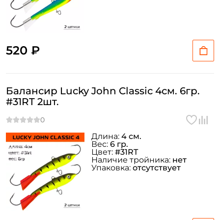
520 ₽
Балансир Lucky John Classic 4см. 6гр.
#31RT 2шт.
Создать аккаунт
Длина:
4 см.
Вес:
6 гр.
ФИО: *
Цвет:
#31RT
Наличие тройника:
нет
Упаковка:
отсутствует
Email: *
Номер телефона: *