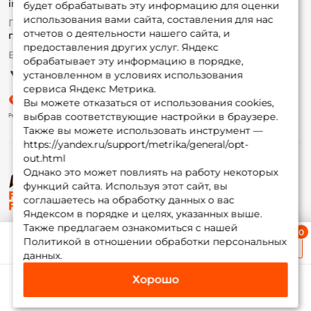
info@foxfishing.ru
Оплата
будет обрабатывать эту информацию для оценки
Fox-bonus
использования вами сайта, составления для нас
По вопросам с заказом
Гуру
отчетов о деятельности нашего сайта, и
г. Москва,
ул. Плеханова д.7
предоставления других услуг. Яндекс
Ежедневно 10:00 до 20:00
обрабатывает эту информацию в порядке,
Партнерская программа
установленном в условиях использования
сервиса Яндекс Метрика.
Вы можете отказаться от использования cookies,
выбрав соответствующие настройки в браузере.
Также вы можете использовать инструмент —
https://yandex.ru/support/metrika/general/opt-
out.html
Однако это может повлиять на работу некоторых
функций сайта. Используя этот сайт, вы
© ФоксФишинг, 2009-2026
соглашаетесь на обработку данных о вас
Яндексом в порядке и целях, указанных выше.
Также предлагаем ознакомиться с нашей
Ближайшая доставка
Политикой в отношении обработки персональных
≈ 1 дн.
данных.
Хорошо
Каталог
Избранное
Корзина
Инфо
Мой Fox