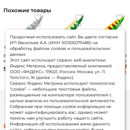
Похожие товары
Продолжая использовать сайт, Вы даете согласие
ИП Васильев А.А. (ИНН 501305075486) на
обработку файлов cookies и пользовательских
данных.
Блесна
Блесна
Блесна
Б
Этот сайт использует сервис веб-аналитики
колеблющаяся
колеблющаяся
колеблющаяся
к
Lucky John Croco
Lucky John Croco
Lucky John Croco
Da
Яндекс Метрика, предоставляемый компанией
5
530 ₽
530 ₽
635 ₽
Spoon 5,9см. 14гр.
Spoon 5,9см. 14гр.
Spoon 7,7см. 22гр.
5,
ООО «ЯНДЕКС», 119021, Россия, Москва, ул. Л.
72
003
015
018
Or
Толстого, 16 (далее — Яндекс).
Сервис Яндекс Метрика использует технологию
“cookie” — небольшие текстовые файлы,
размещаемые на компьютере пользователей с
целью анализа их пользовательской активности.
Информация
Собранная при помощи cookie информация не
может идентифицировать вас, однако может
помочь нам улучшить работу нашего сайта.
О магазине
Информация об использовании вами данного
8 (495) 532-77-88
Доставка
сайта, собранная при помощи cookie, будет