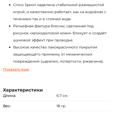
Croco Spoon наделена стабильной размашистой
игрой, и качественно работает, как на водоёмах с
течением так и в стоячей воде.
Рельефная фактура блесны, сделанная под
рисунок «крокодиловой кожи» бликует и создаёт
шумовой эффект при проводке.
Высокое качество лакокрасочного покрытия
защищающего приманку от механических
Создать аккаунт
повреждений (царапин, потёртости, ржавчина).
Интересные варианты расцветок с
Показать еще
разнообразными вариантами пятнистого рисунка
ФИО: *
от натуральных до «кислотных».
Характеристики
За счёт своей вытянутой геометрии Croco Spoon
Длина:
6.7 см.
Email: *
обладает превосходными полётными качествами.
Силовые заводные кольца и острый тройник VMC
Вес:
18 гр.
в оснащении приманки.
Номер телефона: *