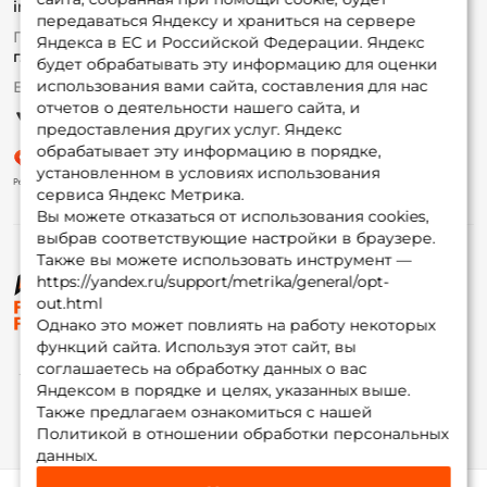
info@foxfishing.ru
Оплата
передаваться Яндексу и храниться на сервере
Fox-bonus
По вопросам с заказом
Яндекса в ЕС и Российской Федерации. Яндекс
Гуру
г. Москва,
ул. Плеханова д.7
будет обрабатывать эту информацию для оценки
использования вами сайта, составления для нас
Ежедневно 10:00 до 20:00
Партнерская программа
отчетов о деятельности нашего сайта, и
предоставления других услуг. Яндекс
обрабатывает эту информацию в порядке,
установленном в условиях использования
сервиса Яндекс Метрика.
Вы можете отказаться от использования cookies,
выбрав соответствующие настройки в браузере.
Также вы можете использовать инструмент —
https://yandex.ru/support/metrika/general/opt-
© ФоксФишинг, 2009-2026
out.html
Однако это может повлиять на работу некоторых
функций сайта. Используя этот сайт, вы
соглашаетесь на обработку данных о вас
Яндексом в порядке и целях, указанных выше.
Также предлагаем ознакомиться с нашей
Политикой в отношении обработки персональных
данных.