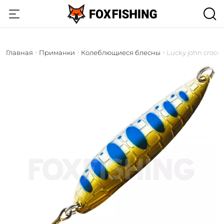
Главная
Приманки
Колеблющиеся блесны
Lucky john croco