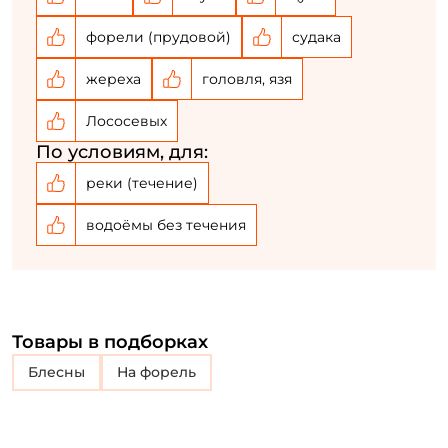
форели (прудовой)
судака
У меня уже есть аккаунт
жереха
головля, язя
Лососевых
По условиям, для:
реки (течение)
водоёмы без течения
Товары в подборках
блесны
на форель