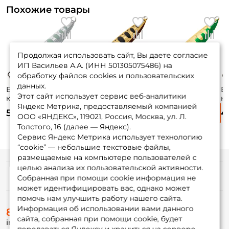
Похожие товары
Продолжая использовать сайт, Вы даете согласие
ИП Васильев А.А. (ИНН 501305075486) на
обработку файлов cookies и пользовательских
данных.
Блесна
Блесна
Блесна
Б
Этот сайт использует сервис веб-аналитики
колеблющаяся
колеблющаяся
колеблющаяся
к
Яндекс Метрика, предоставляемый компанией
Lucky John Croco
Lucky John Croco
Lucky John Croco
Lu
530 ₽
530 ₽
530 ₽
4
Spoon 5,9см. 14гр.
Spoon 5,9см. 14гр.
Spoon 5,9см. 14гр.
Sp
ООО «ЯНДЕКС», 119021, Россия, Москва, ул. Л.
003
008
015
01
Толстого, 16 (далее — Яндекс).
Сервис Яндекс Метрика использует технологию
“cookie” — небольшие текстовые файлы,
размещаемые на компьютере пользователей с
целью анализа их пользовательской активности.
Информация
Собранная при помощи cookie информация не
может идентифицировать вас, однако может
помочь нам улучшить работу нашего сайта.
О магазине
Информация об использовании вами данного
8 (495) 532-77-88
Доставка
сайта, собранная при помощи cookie, будет
info@foxfishing.ru
Оплата