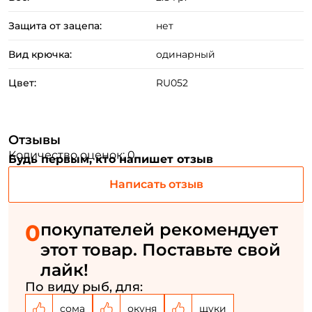
Создать аккаунт
Защита от зацепа:
нет
Вид крючка:
одинарный
ФИО: *
Цвет:
RU052
Email: *
Отзывы
Номер телефона: *
Количество оценок: 0
Будь первым, кто напишет отзыв
Написать отзыв
Придумайте пароль: *
0
покупателей рекомендует
Повторите пароль: *
этот товар. Поставьте свой
Заполняя данную форму вы соглашаетесь на обработку
лайк!
персональных данных
По виду рыб, для:
Создать аккаунт
сома
окуня
щуки