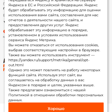
передаваться Яндексу и храниться на сервере
Fox-bonus
По вопросам с заказом
Яндекса в ЕС и Российской Федерации. Яндекс
Гуру
г. Москва,
ул. Плеханова д.7
будет обрабатывать эту информацию для оценки
использования вами сайта, составления для нас
Ежедневно 10:00 до 20:00
Партнерская программа
отчетов о деятельности нашего сайта, и
предоставления других услуг. Яндекс
обрабатывает эту информацию в порядке,
установленном в условиях использования
сервиса Яндекс Метрика.
Вы можете отказаться от использования cookies,
выбрав соответствующие настройки в браузере.
Также вы можете использовать инструмент —
https://yandex.ru/support/metrika/general/opt-
© ФоксФишинг, 2009-2026
out.html
Однако это может повлиять на работу некоторых
функций сайта. Используя этот сайт, вы
соглашаетесь на обработку данных о вас
Яндексом в порядке и целях, указанных выше.
Также предлагаем ознакомиться с нашей
Политикой в отношении обработки персональных
данных.
Хорошо