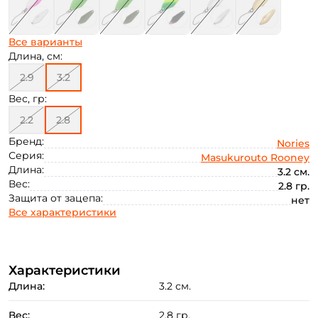
Все варианты
Длина, см:
2.9
3.2
Вес, гр:
2.2
2.8
Бренд:
Nories
Серия:
Masukurouto Rooney
Длина:
3.2 см.
Вес:
2.8 гр.
Защита от зацепа:
нет
Все характеристики
Характеристики
Длина:
3.2 см.
Вес:
2.8 гр.