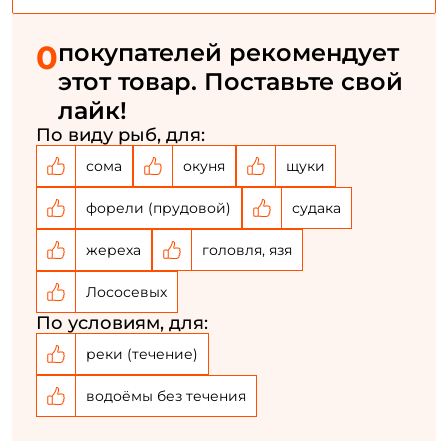
быстрым течением.
Рыбалка на разнообразных морских хищных рыб.
0
покупателей рекомендует
Повторите пароль: *
этот товар. Поставьте свой
Заполняя данную форму вы соглашаетесь на обработку
лайк!
персональных данных
По виду рыб, для:
Создать аккаунт
сома
окуня
щуки
форели (прудовой)
судака
У меня уже есть аккаунт
жереха
головля, язя
Лососевых
По условиям, для:
реки (течение)
водоёмы без течения