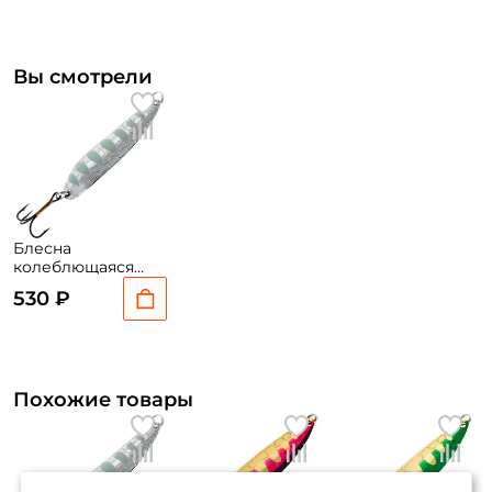
Вы смотрели
Блесна
колеблющаяся
Lucky John Croco
530 ₽
Spoon 6,7см. 18гр.
003
Похожие товары