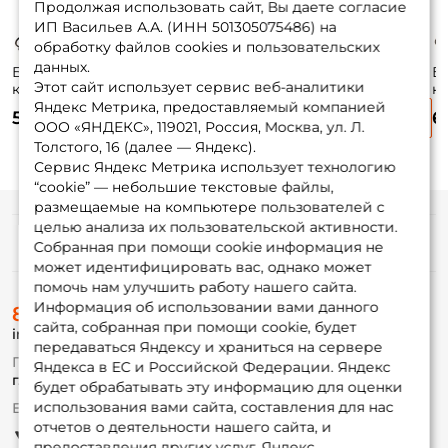
Продолжая использовать сайт, Вы даете согласие
ИП Васильев А.А. (ИНН 501305075486) на
обработку файлов cookies и пользовательских
данных.
Блесна
Блесна
Блесна
Б
Этот сайт использует сервис веб-аналитики
колеблющаяся
колеблющаяся
колеблющаяся
к
Lucky John Croco
Lucky John Croco
Lucky John Croco
Lu
Яндекс Метрика, предоставляемый компанией
530 ₽
530 ₽
530 ₽
6
Spoon 5,9см. 14гр.
Spoon 5,9см. 14гр.
Spoon 5,9см. 14гр.
Sp
ООО «ЯНДЕКС», 119021, Россия, Москва, ул. Л.
003
014
015
01
Толстого, 16 (далее — Яндекс).
Сервис Яндекс Метрика использует технологию
“cookie” — небольшие текстовые файлы,
размещаемые на компьютере пользователей с
целью анализа их пользовательской активности.
Информация
Собранная при помощи cookie информация не
может идентифицировать вас, однако может
помочь нам улучшить работу нашего сайта.
О магазине
Информация об использовании вами данного
8 (495) 532-77-88
Доставка
сайта, собранная при помощи cookie, будет
info@foxfishing.ru
Оплата
передаваться Яндексу и храниться на сервере
Fox-bonus
По вопросам с заказом
Яндекса в ЕС и Российской Федерации. Яндекс
Гуру
г. Москва,
ул. Плеханова д.7
будет обрабатывать эту информацию для оценки
использования вами сайта, составления для нас
Ежедневно 10:00 до 20:00
Партнерская программа
отчетов о деятельности нашего сайта, и
предоставления других услуг. Яндекс