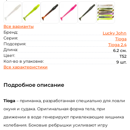
Все варианты
Бренд:
Lucky John
Серия:
Tioga
Подсерия:
Tioga 2.4
Длина:
6.2 см.
Цвет:
T52
Кол-во в упаковке:
9 шт.
Все характеристики
Подробное описание
Tioga
– приманка, разработанная специально для ловли
окуня и судака. Оригинальная форма тела, при
движении в воде генерируют привлекающие хищника
колебания. Боковые ребрышки усиливают игру