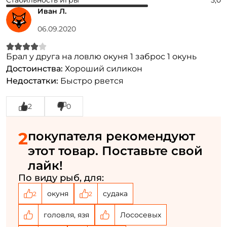
Стабильность игры
5,0
Иван Л.
Повторите пароль: *
06.09.2020
Заполняя данную форму вы соглашаетесь на обработку
персональных данных
Брал у друга на ловлю окуня 1 заброс 1 окунь
Достоинства:
Хороший силикон
Создать аккаунт
Недостатки:
Быстро рвется
У меня уже есть аккаунт
2
0
2
покупателя рекомендуют
этот товар. Поставьте свой
лайк!
По виду рыб, для:
окуня
судака
2
2
головля, язя
Лососевых