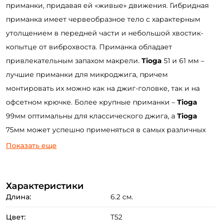
приманки, придавая ей «живые» движения. Гибридная
приманка имеет червеобразное тело с характерным
утолщением в передней части и небольшой хвостик-
копытце от виброхвоста. Приманка обладает
привлекательным запахом макрели.
Tioga
51 и 61 мм –
лучшие приманки для микроджига, причем
монтировать их можно как на джиг-головке, так и на
офсетном крючке. Более крупные приманки –
Tioga
99мм оптимальны для классического джига, а
Tioga
75мм может успешно применяться в самых различных
разнесенных оснастках. Самые мелкие приманки
Показать еще
привлекают внимание окуня, бычка-ротана и другой
«микроджиговой» рыбы. Модели покрупнее –
заинтересуют щуку и судака. Формула Scent Taste Inside
Характеристики
Длина:
6.2 см.
Formula гарантирует то, что после поклевки, рыба будет
максимально долго удерживать приманку во рту, что
Цвет:
T52