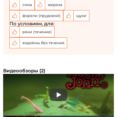
сома
жереха
форели (прудовой)
щуки
По условиям, для:
реки (течение)
водоёмы без течения
Видеообзоры (2)
Play