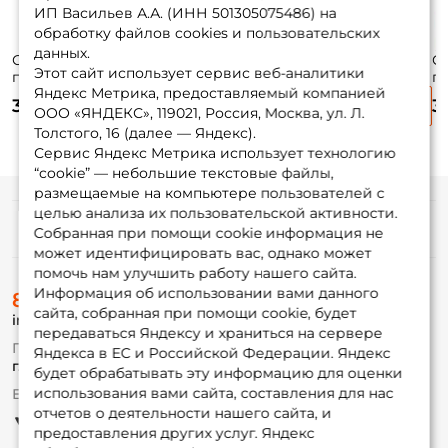
ИП Васильев А.А. (ИНН 501305075486) на
обработку файлов cookies и пользовательских
данных.
Силиконовая
Силиконовая
Силиконовая
С
Этот сайт использует сервис веб-аналитики
приманка Pontoon
приманка Pontoon
приманка Lucky
п
Яндекс Метрика, предоставляемый компанией
21 Awaruna 3.5
21 Awaruna 4.5
John Minnow 3.3
Jo
355 ₽
355 ₽
395 ₽
3
№204 9см. 6шт.
№105 11см. 5шт.
#071 8.4см. 7шт.
#S
ООО «ЯНДЕКС», 119021, Россия, Москва, ул. Л.
Толстого, 16 (далее — Яндекс).
Сервис Яндекс Метрика использует технологию
“cookie” — небольшие текстовые файлы,
размещаемые на компьютере пользователей с
целью анализа их пользовательской активности.
Информация
Собранная при помощи cookie информация не
может идентифицировать вас, однако может
помочь нам улучшить работу нашего сайта.
О магазине
Информация об использовании вами данного
8 (495) 532-77-88
Доставка
сайта, собранная при помощи cookie, будет
info@foxfishing.ru
Оплата
передаваться Яндексу и храниться на сервере
Fox-bonus
По вопросам с заказом
Яндекса в ЕС и Российской Федерации. Яндекс
Гуру
г. Москва,
ул. Плеханова д.7
будет обрабатывать эту информацию для оценки
использования вами сайта, составления для нас
Ежедневно 10:00 до 20:00
Партнерская программа
отчетов о деятельности нашего сайта, и
предоставления других услуг. Яндекс