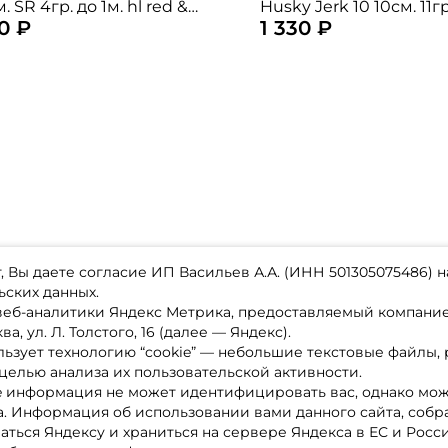
. SR 4гр. до 1м. hl red &
Husky Jerk 10 10см. 11г
90 ₽
1 330 ₽
gold floating
до 4,8м. suspending
 Вы даете согласие ИП Васильев А.А. (ИНН 501305075486) н
ьских данных.
 веб-аналитики Яндекс Метрика, предоставляемый компан
а, ул. Л. Толстого, 16 (далее — Яндекс).
ьзует технологию “cookie” — небольшие текстовые файлы,
магазине
Каталог товаров
целью анализа их пользовательской активности.
ставка
Акции
лата
Новинки
e информация не может идентифицировать вас, однако мож
x-bonus
Бренды
а. Информация об использовании вами данного сайта, собр
ру
Партнерская программа
нтакты
аться Яндексу и храниться на сервере Яндекса в ЕС и Росс
литика обработки ПД