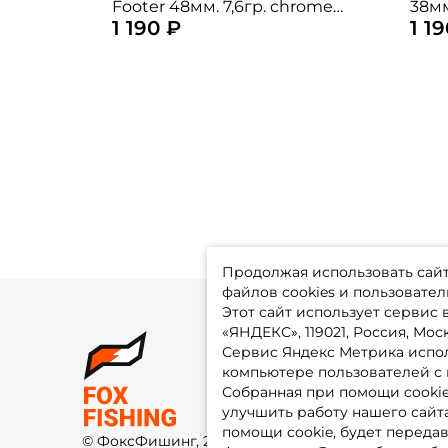
Footer 48мм. 7,6гр. chrome
38мм
1 190 ₽
1 1
tiger до 0,2м. floating
Продолжая использовать сайт,
файлов cookies и пользовател
Этот сайт использует сервис
«ЯНДЕКС», 119021, Россия, Москв
Сервис Яндекс Метрика испол
О 
компьютере пользователей с 
До
Оп
Собранная при помощи cooki
Fo
улучшить работу нашего сайт
Гу
Ко
помощи cookie, будет передав
© ФоксФишинг, 2009-2026
По