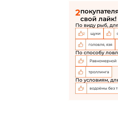
2
покупателя
свой лайк!
По виду рыб, для
щуки
2
головля, язя
По способу ловли
Равномерной 
1
троллинга
По условиям, для
водоёмы без 
1