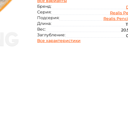
Все варианты
Бренд:
Серия:
Realis Pe
Подсерия:
Realis Penci
Длина:
1
Вес:
20.
Заглубление:
0
Все характеристики