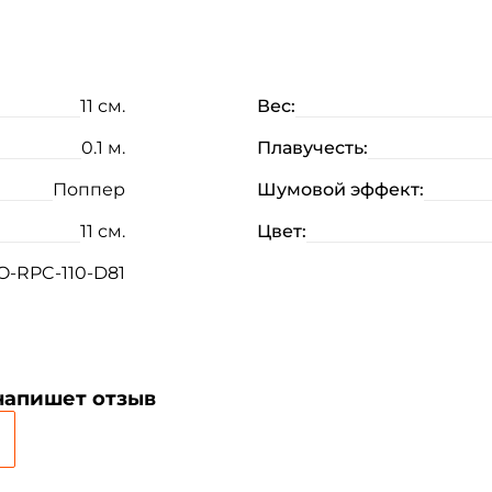
11 см.
Вес:
0.1 м.
Плавучесть:
Поппер
Шумовой эффект:
11 см.
Цвет:
-RPC-110-D81
напишет отзыв
Создать аккаунт