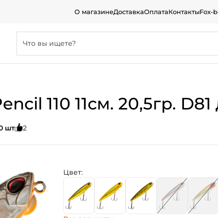
О магазине
Доставка
Оплата
Контакты
Fox-
cil 110 11см. 20,5гр. D81 д
0 шт
2
Цвет: