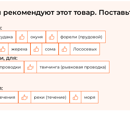
ФИО: *
 рекомендуют этот товар. Поставь
Email: *
:
судака
окуня
форели (прудовой)
Номер телефона: *
жереха
сома
Лососевых
Придумайте пароль: *
, для:
проводки
твичинга (рывковая проводка)
1
Повторите пароль: *
Заполняя данную форму вы соглашаетесь на
:
обработку
персональных данных
течения
реки (течение)
моря
1
Создать аккаунт
У меня уже есть аккаунт