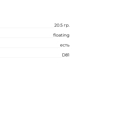
20.5 гр.
floating
есть
D81