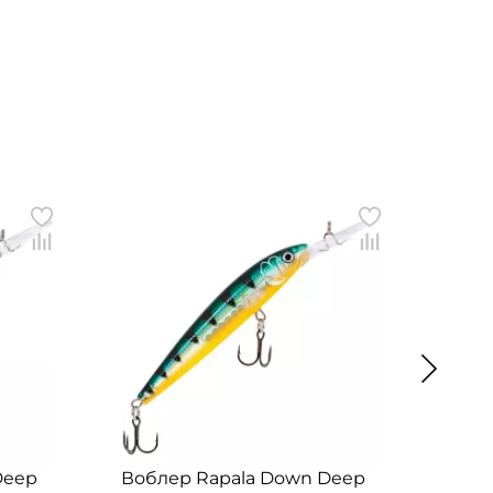
Deep
Воблер Rapala Down Deep
Вобл