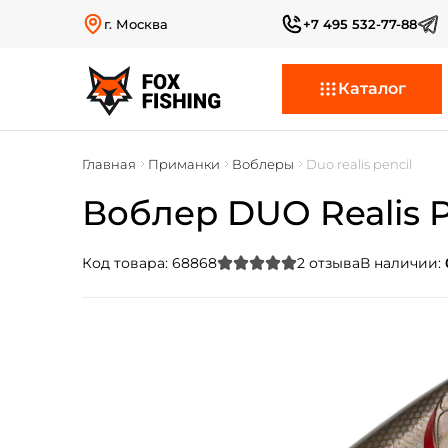
г. Москва
+7 495 532-77-88
Каталог
Главная
Приманки
Воблеры
Duo realis pencil
Воблер DUO Realis Pen
Код товара:
68868
2
отзыва
В наличии: