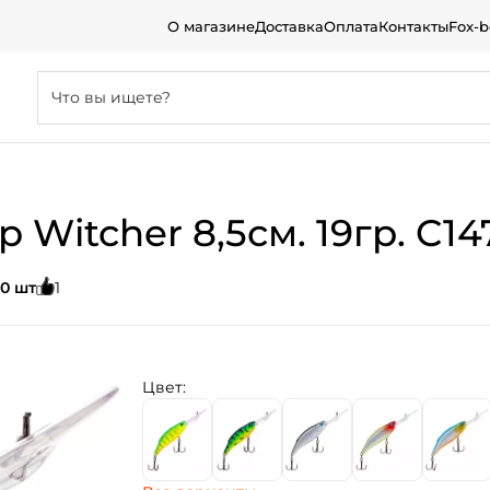
О магазине
Доставка
Оплата
Контакты
Fox-
itcher 8,5см. 19гр. C147
0 шт
1
Цвет: