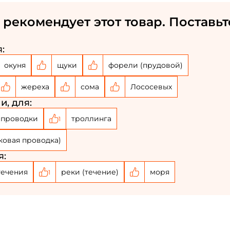
 рекомендует этот товар. Поставьт
:
окуня
щуки
форели (прудовой)
жереха
сома
Лососевых
и, для:
 проводки
троллинга
1
ковая проводка)
я:
Создать аккаунт
течения
реки (течение)
моря
1
ФИО: *
Email: *