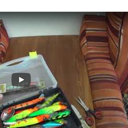
Номер телефона: *
Придумайте пароль: *
Повторите пароль: *
Заполняя данную форму вы соглашаетесь на
обработку
персональных данных
Создать аккаунт
У меня уже есть аккаунт
Play