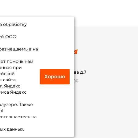
а обработку
ией ООО
 размещаемые на
8 (495) 532-77-88
info@foxfishing.ru
ет помочь нам
По вопросам с заказом
анная при
г. Москва,
ул. Плеханова д.7
ийской
Хорошо
 сайта,
Ежедневно 10:00 до 20:00
г. Яндекс
виса Яндекс
Присоединяйся к нам
раузере. Также
ml
 соглашаетесь на
ых данных.