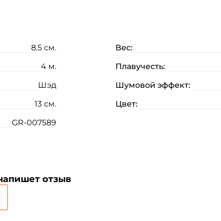
8.5 см.
Вес:
4 м.
Плавучесть:
Шэд
Шумовой эффект:
13 см.
Цвет:
GR-007589
 напишет отзыв