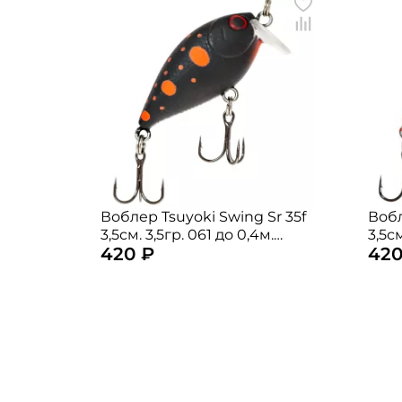
Воблер Tsuyoki Swing Sr 35f
Вобл
3,5см. 3,5гр. 061 до 0,4м.
3,5см
420 ₽
420
floating
floa