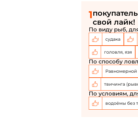
1
покупатель
свой лайк!
По виду рыб, для
судака
1
1
головля, язя
По способу ловл
Равномерной
1
твичинга (рыв
По условиям, дл
водоёмы без 
1