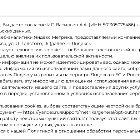
 Вы даете согласие ИП Васильев А.А. (ИНН 501305075486) н
ьских данных.
 веб-аналитики Яндекс Метрика, предоставляемый компан
а, ул. Л. Толстого, 16 (далее — Яндекс).
ьзует технологию “cookie” — небольшие текстовые файлы,
магазине
Каталог товаров
целью анализа их пользовательской активности.
ставка
Акции
лата
Новинки
e информация не может идентифицировать вас, однако мож
x-bonus
Бренды
а. Информация об использовании вами данного сайта, собр
ру
Партнерская программа
нтакты
аться Яндексу и храниться на сервере Яндекса в ЕС и Росс
литика обработки ПД
абатывать эту информацию для оценки использования вами
о деятельности нашего сайта, и предоставления других услу
 в порядке, установленном в условиях использования сер
льзования cookies, выбрав соответствующие настройки в б
мент — https://yandex.ru/support/metrika/general/opt-out.ht
 работу некоторых функций сайта. Используя этот сайт, вы
сом в порядке и целях, указанных выше.
ся с нашей Политикой в отношении обработки персональн