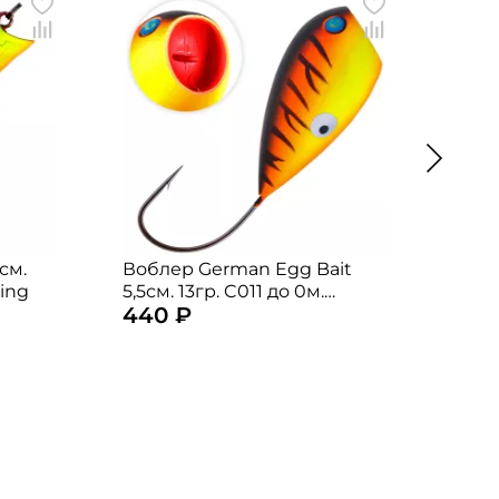
см.
Воблер German Egg Bait
Вобл
ting
5,5см. 13гр. C011 до 0м.
5,5см
440 ₽
405
floating
float