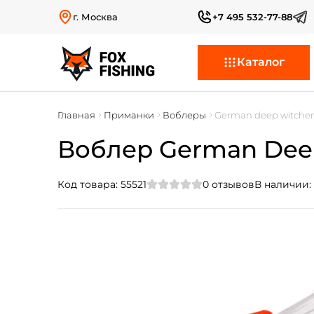
г. Москва
+7 495 532-77-88
Каталог
Главная
Приманки
Воблеры
German deep witcher
Воблер German Deep W
Код товара:
55521
0
отзывов
В наличии: