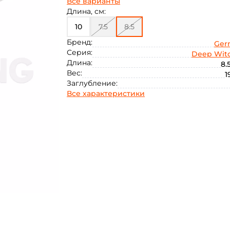
Все варианты
Длина, см:
10
7.5
8.5
Бренд:
Ger
Серия:
Deep Wit
Длина:
8.
Вес:
1
Заглубление:
Все характеристики