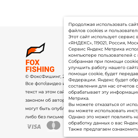
Продолжая использовать сайт,
файлов cookies и пользовател
Этот сайт использует сервис
«ЯНДЕКС», 119021, Россия, Москв
Сервис Яндекс Метрика испол
О 
компьютере пользователей с 
До
Оп
Собранная при помощи cooki
Fo
улучшить работу нашего сайт
Гу
Ко
помощи cookie, будет передав
© ФоксФишинг, 2009-2026
По
Федерации. Яндекс будет обр
Все фото\видео изображения и
составления для нас отчетов 
текст на этом сайте защищены
обрабатывает эту информацию
Метрика.
законом об авторском праве и не
Вы можете отказаться от испо
могут быть опубликованы ещё где-
вы можете использовать инстру
либо без письменного разрешения.
Однако это может повлиять на
обработку данных о вас Яндек
Также предлагаем ознакомить