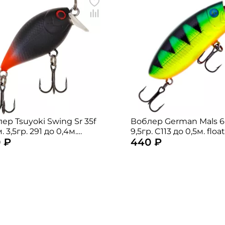
ер Tsuyoki Swing Sr 35f
Воблер German Mals 6
. 3,5гр. 291 до 0,4м.
9,5гр. C113 до 0,5м. floa
 ₽
440 ₽
ting