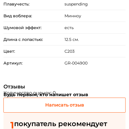
Плавучесть:
suspending
Email: *
Вид воблера:
Минноу
Номер телефона: *
Шумовой эффект:
есть
Длина с лопастью:
12.5 см.
Придумайте пароль: *
Цвет:
C203
Повторите пароль: *
Артикул:
GR-004900
Заполняя данную форму вы соглашаетесь на обработку
персональных данных
Создать аккаунт
Отзывы
Количество оценок: 0
Будь первым, кто напишет отзыв
Написать отзыв
У меня уже есть аккаунт
1
покупатель рекомендует