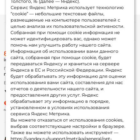
Толстого, 16 (далее — Яндекс).
Сервис Яндекс Метрика использует технологию
“cookie” — небольшие текстовые файлы,
размещаемые на компьютере пользователей с
целью анализа их пользовательской активности.
Информация
Собранная при помощи cookie информация не
может идентифицировать вас, однако может
помочь нам улучшить работу нашего сайта.
О магазине
Информация об использовании вами данного
8 (495) 532-77-88
Доставка
сайта, собранная при помощи cookie, будет
info@foxfishing.ru
Оплата
передаваться Яндексу и храниться на сервере
Fox-bonus
По вопросам с заказом
Яндекса в ЕС и Российской Федерации. Яндекс
Гуру
г. Москва,
ул. Плеханова д.7
будет обрабатывать эту информацию для оценки
использования вами сайта, составления для нас
Ежедневно 10:00 до 20:00
Партнерская программа
отчетов о деятельности нашего сайта, и
предоставления других услуг. Яндекс
обрабатывает эту информацию в порядке,
установленном в условиях использования
сервиса Яндекс Метрика.
Вы можете отказаться от использования cookies,
выбрав соответствующие настройки в браузере.
Также вы можете использовать инструмент —
https://yandex.ru/support/metrika/general/opt-