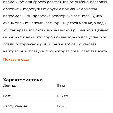
возможное для броска расстояние от рыбака, позволяя
обловить недоступные другим приманкам участки
водоёмов. При проводке воблер «клюёт носом», что
очень сильно напоминает кормящегося малька, а ведь
это так нравится охотнику за мелкой рыбёшкой. Данная
минноу «тихая» и это порой очень нужно для успешной
ловли осторожной рыбы. Также воблер обладает
нейтральной плавучестью, которая позволяет зависать
воблеру на паузах при проводке, провоцируя хищника
Показать еще
на атаку.
Характеристики
Создать аккаунт
Длина:
11 см.
Вес:
16.5 гр.
ФИО: *
Заглубление:
1.2 м.