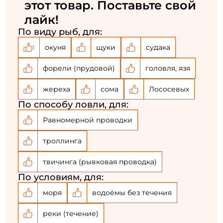
этот товар. Поставьте свой
лайк!
По виду рыб, для:
окуня
щуки
судака
1
форели (прудовой)
головля, язя
жереха
сома
Лососевых
По способу ловли, для:
Равномерной проводки
троллинга
твичинга (рывковая проводка)
По условиям, для:
моря
водоёмы без течения
реки (течение)