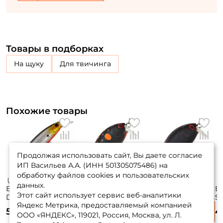
Товары в подборках
на щуку
для твичинга
Похожие товары
Продолжая использовать сайт, Вы даете согласие
ИП Васильев А.А. (ИНН 501305075486) на
обработку файлов cookies и пользовательских
данных.
Воблер Tsuyoki
Воблер Tsuyoki
Воблер Tsuyoki
Во
Этот сайт использует сервис веб-аналитики
Draga 100sp 10см.
Swing Sr 35f 3,5см.
Swing Sr 35f 3,5см.
Sw
Яндекс Метрика, предоставляемый компанией
17,3гр. 268R до 1,4м.
3,5гр. 061 до 0,4м.
3,5гр. 291 до 0,4м.
4г
555 ₽
420 ₽
420 ₽
4
suspending
floating
floating
fl
ООО «ЯНДЕКС», 119021, Россия, Москва, ул. Л.