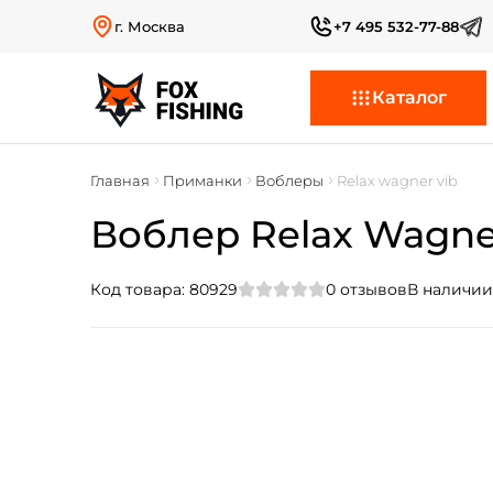
г. Москва
+7 495 532-77-88
Каталог
Главная
Приманки
Воблеры
Relax wagner vib
Воблер Relax Wagner
Код товара:
80929
0
отзывов
В наличии