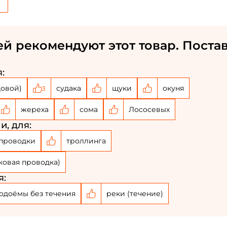
й рекомендуют этот товар. Постав
:
довой)
судака
щуки
окуня
3
жереха
сома
Лососевых
и, для:
Создать аккаунт
проводки
троллинга
ФИО: *
ковая проводка)
я:
Email: *
одоёмы без течения
реки (течение)
Номер телефона: *