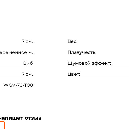
7 см.
Вес:
еременное м.
Плавучесть:
Виб
Шумовой эффект:
7 см.
Цвет:
WGV-70-T08
 напишет отзыв