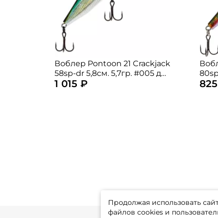
Воблер Pontoon 21 Crackjack
Вобл
58sp-dr 5,8см. 5,7гр. #005 до
80sp
1 015 ₽
825
2,5м. suspending
1,2м
Продолжая использовать сайт,
файлов cookies и пользовател