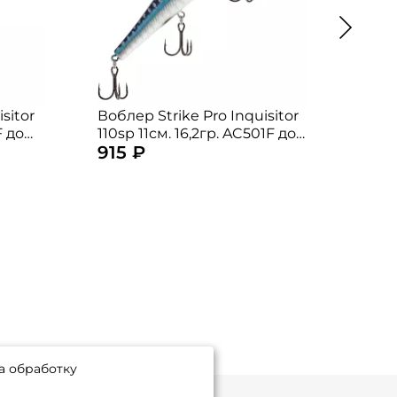
sitor
Воблер Strike Pro Inquisitor
Вобл
F до
110sp 11см. 16,2гр. AC501F до
90sp 
915 ₽
850
1,5м. suspending
susp
а обработку