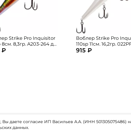
ер Strike Pro Inquisitor
Воблер Strike Pro Inqui
 8см. 8,3гр. A203-264 до
110sp 11см. 16,2гр. 022P
 ₽
915 ₽
. suspending
1,5м. suspending
 Вы даете согласие ИП Васильев А.А. (ИНН 501305075486) н
ьских данных.