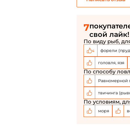
7
покупателе
свой лайк!
По виду рыб, для
форели (пру
4
головля, язя
По способу ловл
Равномерной 
твичинга (рыв
По условиям, дл
моря
в