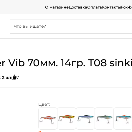
О магазине
Доставка
Оплата
Контакты
Fox-
 Vib 70мм. 14гр. T08 sink
:
2 шт
7
Цвет: