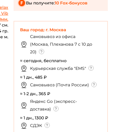
Вы получите:
10 Fox-бонусов
elax
 Vib
0мм.
7 см.
Ваш город: г. Москва
4 гр.
Самовывоз из офиса
е м.
(Москва, Плеханова 7 с 10 до
20)
≈ сегодня, бесплатно
Курьерская служба "EMS"
≈ 1 дн., 485 ₽
Самовывоз (Почта России)
≈ 1-2 дн., 365 ₽
Яндекс Go (экспресс-
доставка)
≈ 1 дн., 1300 ₽
СДЭК