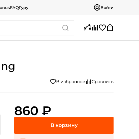
bonus
FAQ
Гуру
Войти
ing
860 ₽