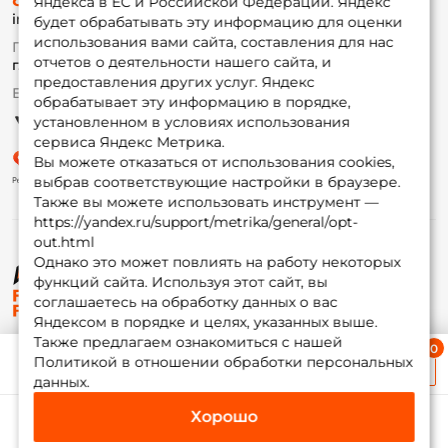
Доставка
Яндекса в ЕС и Российской Федерации. Яндекс
info@foxfishing.ru
Оплата
будет обрабатывать эту информацию для оценки
Fox-bonus
использования вами сайта, составления для нас
По вопросам с заказом
Гуру
отчетов о деятельности нашего сайта, и
г. Москва,
ул. Плеханова д.7
предоставления других услуг. Яндекс
Ежедневно 10:00 до 20:00
обрабатывает эту информацию в порядке,
Партнерская программа
установленном в условиях использования
сервиса Яндекс Метрика.
Вы можете отказаться от использования cookies,
выбрав соответствующие настройки в браузере.
Также вы можете использовать инструмент —
https://yandex.ru/support/metrika/general/opt-
out.html
Однако это может повлиять на работу некоторых
функций сайта. Используя этот сайт, вы
© ФоксФишинг, 2009-2026
соглашаетесь на обработку данных о вас
Яндексом в порядке и целях, указанных выше.
Также предлагаем ознакомиться с нашей
Ближайшая доставка
Политикой в отношении обработки персональных
≈ 1 дн.
данных.
Хорошо
Каталог
Избранное
Корзина
Инфо
Мой Fox