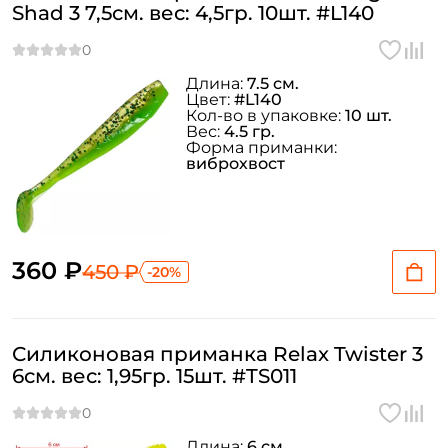
Shad 3 7,5см. вес: 4,5гр. 10шт. #L140
Длина:
7.5 см.
Цвет:
#L140
Кол-во в упаковке:
10 шт.
Вес:
4.5 гр.
Форма приманки:
виброхвост
360 ₽
450 ₽
-20%
Силиконовая приманка Relax Twister 3
6см. вес: 1,95гр. 15шт. #TS011
Длина:
6 см.