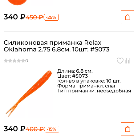
340 ₽
450 ₽
-25%
Силиконовая приманка Relax
Oklahoma 2.75 6,8см. 10шт. #S073
Длина:
6.8 см.
Цвет:
#S073
Кол-во в упаковке:
10 шт.
Форма приманки:
слаг
Тип приманки:
несъедобная
340 ₽
400 ₽
-15%