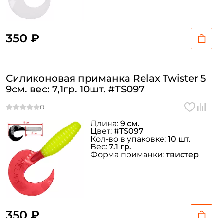
Придумайте пароль: *
350 ₽
Повторите пароль: *
Заполняя данную форму вы соглашаетесь на обработку
персональных данных
Силиконовая приманка Relax Twister 5
9см. вес: 7,1гр. 10шт. #TS097
Создать аккаунт
Длина:
9 см.
У меня уже есть аккаунт
Цвет:
#TS097
Кол-во в упаковке:
10 шт.
Вес:
7.1 гр.
Форма приманки:
твистер
350 ₽