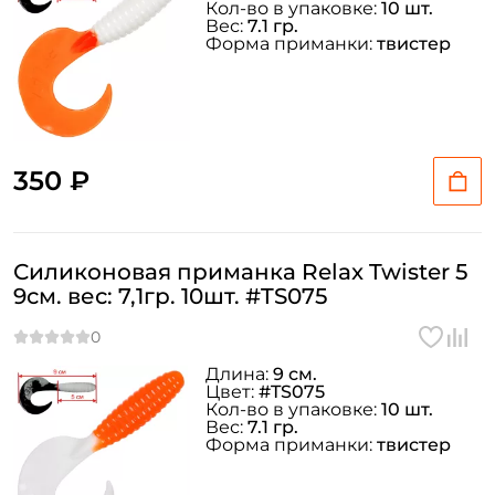
Кол-во в упаковке:
10 шт.
Вес:
7.1 гр.
Форма приманки:
твистер
350 ₽
Создать аккаунт
Силиконовая приманка Relax Twister 5
9см. вес: 7,1гр. 10шт. #TS075
ФИО: *
Длина:
9 см.
Цвет:
#TS075
Email: *
Кол-во в упаковке:
10 шт.
Вес:
7.1 гр.
Форма приманки:
твистер
Номер телефона: *