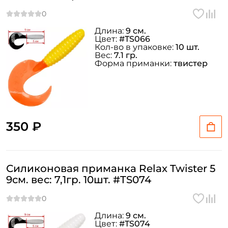
Длина:
9 см.
Цвет:
#TS066
Кол-во в упаковке:
10 шт.
Вес:
7.1 гр.
Форма приманки:
твистер
350 ₽
Силиконовая приманка Relax Twister 5
9см. вес: 7,1гр. 10шт. #TS074
Длина:
9 см.
Цвет:
#TS074