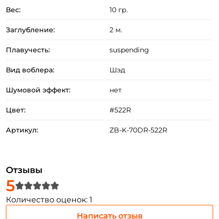
Вес:
10 гр.
Заглубление:
2 м.
Плавучесть:
suspending
Вид воблера:
Шэд
Шумовой эффект:
нет
Создать аккаунт
Цвет:
#522R
Артикул:
ZB-K-70DR-522R
ФИО: *
Отзывы
Email: *
5
Количество оценок: 1
Номер телефона: *
Написать отзыв