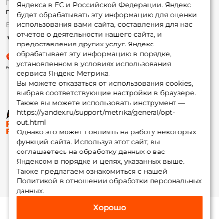
По вопросам с заказом
Яндекса в ЕС и Российской Федерации. Яндекс
Гуру
г. Москва,
ул. Плеханова д.7
будет обрабатывать эту информацию для оценки
использования вами сайта, составления для нас
Ежедневно 10:00 до 20:00
Партнерская программа
отчетов о деятельности нашего сайта, и
предоставления других услуг. Яндекс
обрабатывает эту информацию в порядке,
установленном в условиях использования
сервиса Яндекс Метрика.
Вы можете отказаться от использования cookies,
выбрав соответствующие настройки в браузере.
Также вы можете использовать инструмент —
https://yandex.ru/support/metrika/general/opt-
© ФоксФишинг, 2009-2026
out.html
Однако это может повлиять на работу некоторых
функций сайта. Используя этот сайт, вы
соглашаетесь на обработку данных о вас
Яндексом в порядке и целях, указанных выше.
Также предлагаем ознакомиться с нашей
Политикой в отношении обработки персональных
данных.
Хорошо