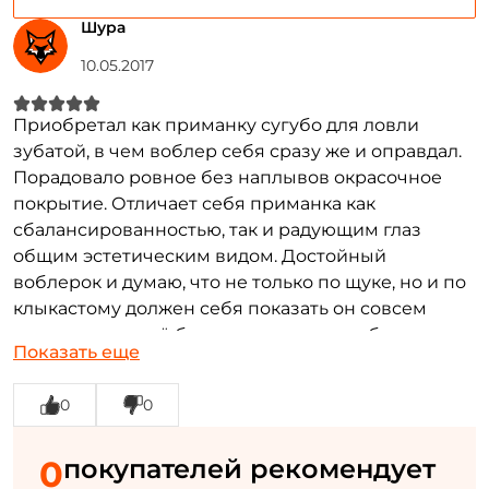
Шура
Придумайте пароль: *
10.05.2017
Повторите пароль: *
Приобретал как приманку сугубо для ловли
Заполняя данную форму вы соглашаетесь на обработку
зубатой, в чем воблер себя сразу же и оправдал.
персональных данных
Порадовало ровное без наплывов окрасочное
покрытие. Отличает себя приманка как
Создать аккаунт
сбалансированностью, так и радующим глаз
общим эстетическим видом. Достойный
воблерок и думаю, что не только по щуке, но и по
У меня уже есть аккаунт
клыкастому должен себя показать он совсем
неплохо, что ещё буду конечно же пробовать.
Показать еще
Достоинства:
Стабильность игры при различной
скорости проводки.
0
0
Недостатки:
Все супер
0
покупателей рекомендует