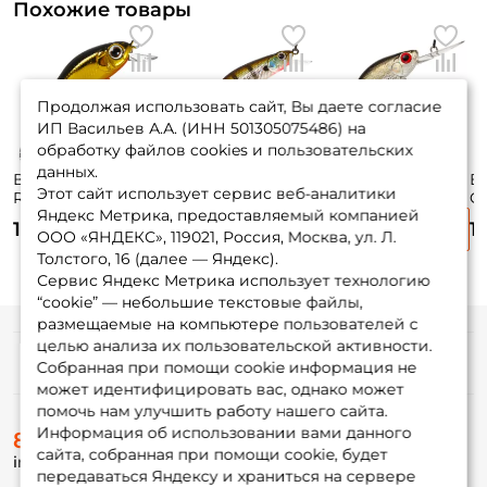
Похожие товары
Продолжая использовать сайт, Вы даете согласие
ИП Васильев А.А. (ИНН 501305075486) на
обработку файлов cookies и пользовательских
данных.
Воблер Zipbaits
Воблер Zipbaits
Воблер Zipbaits
В
Этот сайт использует сервис веб-аналитики
Rigge 35f 3,5см.
Orbit 80 Sp-sr 8см.
Khamsin Jr. 50 Dr
C
Яндекс Метрика, предоставляемый компанией
2гр. #050R до 0,8м.
8,5гр. #509R до 1м.
5см. 4,2гр. #510R
12
1 750 ₽
1 890 ₽
1 690 ₽
1
floating
suspending
до 1,5м. suspending
si
ООО «ЯНДЕКС», 119021, Россия, Москва, ул. Л.
Толстого, 16 (далее — Яндекс).
Сервис Яндекс Метрика использует технологию
“cookie” — небольшие текстовые файлы,
размещаемые на компьютере пользователей с
целью анализа их пользовательской активности.
Информация
Собранная при помощи cookie информация не
может идентифицировать вас, однако может
помочь нам улучшить работу нашего сайта.
О магазине
Информация об использовании вами данного
8 (495) 532-77-88
Доставка
сайта, собранная при помощи cookie, будет
info@foxfishing.ru
Оплата
передаваться Яндексу и храниться на сервере
Fox-bonus