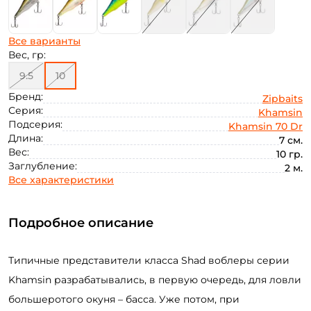
Все варианты
Вес, гр:
9.5
10
Бренд:
Zipbaits
Серия:
Khamsin
Подсерия:
Khamsin 70 Dr
Длина:
7 см.
Вес:
10 гр.
Заглубление:
2 м.
Все характеристики
Подробное описание
Типичные представители класса Shad воблеры серии
Khamsin разрабатывались, в первую очередь, для ловли
большеротого окуня – басса. Уже потом, при