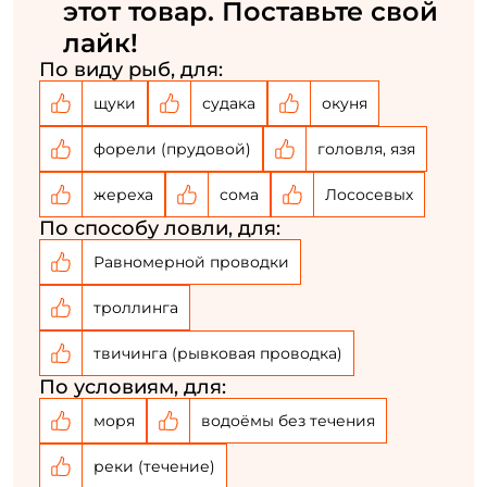
этот товар. Поставьте свой
лайк!
По виду рыб, для:
щуки
судака
окуня
форели (прудовой)
головля, язя
жереха
сома
Лососевых
По способу ловли, для:
Равномерной проводки
троллинга
твичинга (рывковая проводка)
По условиям, для:
моря
водоёмы без течения
реки (течение)