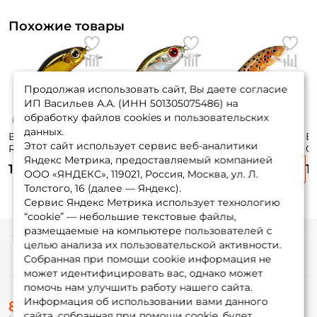
Похожие товары
Продолжая использовать сайт, Вы даете согласие
ИП Васильев А.А. (ИНН 501305075486) на
обработку файлов cookies и пользовательских
данных.
Воблер Zipbaits
Воблер Zipbaits
Воблер Rapala
В
Этот сайт использует сервис веб-аналитики
Rigge 35f 3,5см.
Rigge 35f 3,5см.
Countdown 05 5см.
C
Яндекс Метрика, предоставляемый компанией
2гр. #050R до 0,8м.
2гр. 510R до 0,8м.
5гр. TR до 1,8м.
12
1 750 ₽
1 750 ₽
1 500 ₽
1
floating
floating
sinking
si
ООО «ЯНДЕКС», 119021, Россия, Москва, ул. Л.
Толстого, 16 (далее — Яндекс).
Сервис Яндекс Метрика использует технологию
“cookie” — небольшие текстовые файлы,
размещаемые на компьютере пользователей с
целью анализа их пользовательской активности.
Информация
Собранная при помощи cookie информация не
может идентифицировать вас, однако может
помочь нам улучшить работу нашего сайта.
О магазине
Информация об использовании вами данного
8 (495) 532-77-88
Доставка
сайта, собранная при помощи cookie, будет