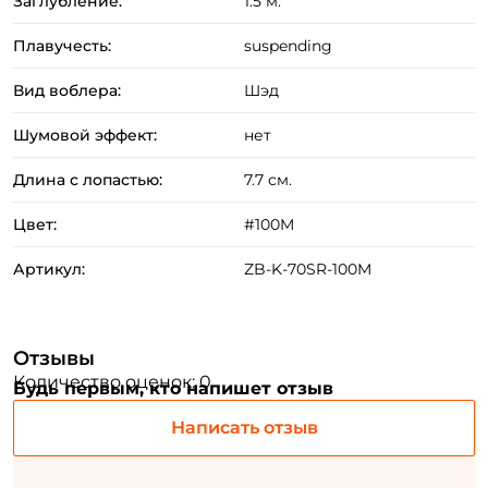
Заглубление:
1.5 м.
Создать аккаунт
Плавучесть:
suspending
Вид воблера:
Шэд
ФИО: *
Шумовой эффект:
нет
Email: *
Длина с лопастью:
7.7 см.
Цвет:
#100M
Номер телефона: *
Артикул:
ZB-K-70SR-100M
Придумайте пароль: *
Отзывы
Повторите пароль: *
Количество оценок: 0
Будь первым, кто напишет отзыв
Заполняя данную форму вы соглашаетесь на обработку
Написать отзыв
персональных данных
Создать аккаунт