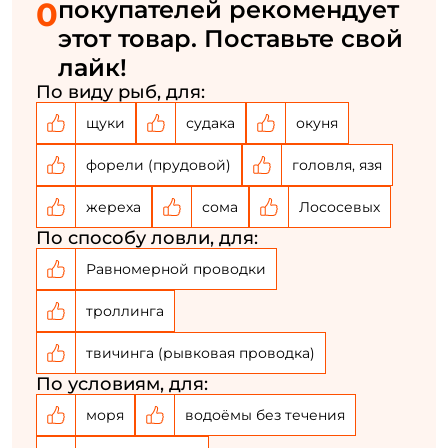
0
покупателей рекомендует
этот товар. Поставьте свой
У меня уже есть аккаунт
лайк!
По виду рыб, для:
щуки
судака
окуня
форели (прудовой)
головля, язя
жереха
сома
Лососевых
По способу ловли, для:
Равномерной проводки
троллинга
твичинга (рывковая проводка)
По условиям, для:
моря
водоёмы без течения