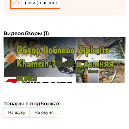
реки (течение)
Видеообзоры (1)
Play
Товары в подборках
на щуку
на окуня