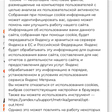
размещаемые на компьютере пользователей с
целью анализа их пользовательской активности.
Информация
Собранная при помощи cookie информация не
может идентифицировать вас, однако может
помочь нам улучшить работу нашего сайта.
О магазине
Информация об использовании вами данного
8 (495) 532-77-88
Доставка
сайта, собранная при помощи cookie, будет
info@foxfishing.ru
Оплата
передаваться Яндексу и храниться на сервере
Fox-bonus
По вопросам с заказом
Яндекса в ЕС и Российской Федерации. Яндекс
Гуру
г. Москва,
ул. Плеханова д.7
будет обрабатывать эту информацию для оценки
использования вами сайта, составления для нас
Ежедневно 10:00 до 20:00
Партнерская программа
отчетов о деятельности нашего сайта, и
предоставления других услуг. Яндекс
обрабатывает эту информацию в порядке,
установленном в условиях использования
сервиса Яндекс Метрика.
Вы можете отказаться от использования cookies,
выбрав соответствующие настройки в браузере.
Также вы можете использовать инструмент —
https://yandex.ru/support/metrika/general/opt-
© ФоксФишинг, 2009-2026
out.html
Однако это может повлиять на работу некоторых