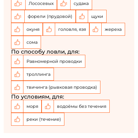
Email: *
Лососевых
судака
2
1
форели (прудовой)
щуки
1
Номер телефона: *
окуня
головля, язя
жереха
Придумайте пароль: *
сома
По способу ловли, для:
Повторите пароль: *
Равномерной проводки
Заполняя данную форму вы соглашаетесь на обработку
персональных данных
троллинга
Создать аккаунт
твичинга (рывковая проводка)
По условиям, для:
У меня уже есть аккаунт
моря
водоёмы без течения
реки (течение)