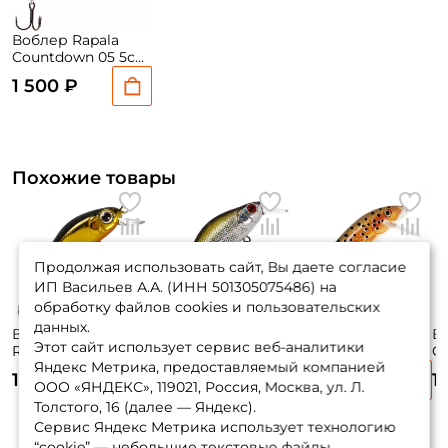
Воблер Rapala
Countdown 05 5см.
5гр. RFSM до 1,8м.
1 500 ₽
sinking
Похожие товары
Продолжая использовать сайт, Вы даете согласие
ИП Васильев А.А. (ИНН 501305075486) на
обработку файлов cookies и пользовательских
данных.
Воблер Zipbaits
Воблер Zipbaits
Воблер Rapala
В
Этот сайт использует сервис веб-аналитики
Rigge 35f 3,5см.
Khamsin 70 Sr 7см.
Countdown 05 5см.
Co
Яндекс Метрика, предоставляемый компанией
2гр. #050R до 0,8м.
9,5гр. #510R до
5гр. TR до 1,8м.
16
1 750 ₽
1 790 ₽
1 500 ₽
1
floating
1,5м. suspending
sinking
si
ООО «ЯНДЕКС», 119021, Россия, Москва, ул. Л.
Толстого, 16 (далее — Яндекс).
Сервис Яндекс Метрика использует технологию
“cookie” — небольшие текстовые файлы,