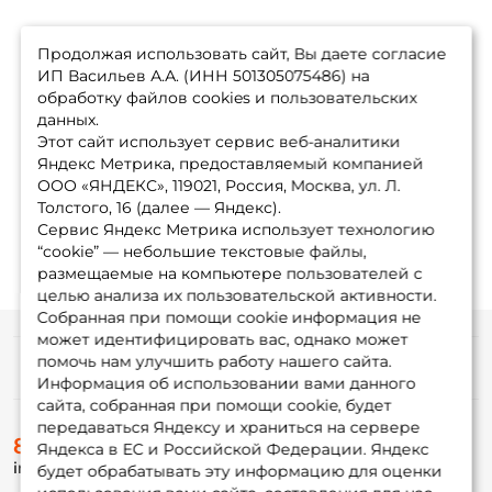
Продолжая использовать сайт, Вы даете согласие
ИП Васильев А.А. (ИНН 501305075486) на
обработку файлов cookies и пользовательских
данных.
Этот сайт использует сервис веб-аналитики
Яндекс Метрика, предоставляемый компанией
ООО «ЯНДЕКС», 119021, Россия, Москва, ул. Л.
Толстого, 16 (далее — Яндекс).
Сервис Яндекс Метрика использует технологию
“cookie” — небольшие текстовые файлы,
размещаемые на компьютере пользователей с
целью анализа их пользовательской активности.
Собранная при помощи cookie информация не
может идентифицировать вас, однако может
помочь нам улучшить работу нашего сайта.
Информация
Информация об использовании вами данного
сайта, собранная при помощи cookie, будет
передаваться Яндексу и храниться на сервере
О магазине
8 (495) 532-77-88
Доставка
Яндекса в ЕС и Российской Федерации. Яндекс
info@foxfishing.ru
Оплата
будет обрабатывать эту информацию для оценки
Fox-bonus