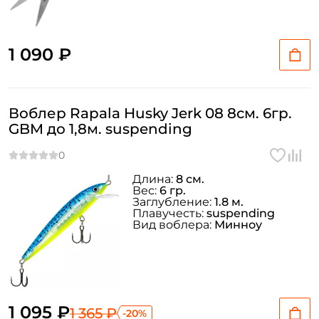
1 090 ₽
Воблер Rapala Husky Jerk 08 8см. 6гр.
GBM до 1,8м. suspending
Длина:
8 см.
Вес:
6 гр.
Заглубление:
1.8 м.
Плавучесть:
suspending
Вид воблера:
Минноу
1 095 ₽
1 365 ₽
-20%