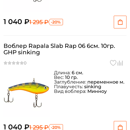
1 040 ₽
1 295 ₽
-20%
Воблер Rapala Slab Rap 06 6см. 10гр.
GHP sinking
Создать аккаунт
Длина:
6 см.
Вес:
10 гр.
ФИО: *
Заглубление:
переменное м.
Плавучесть:
sinking
Вид воблера:
Минноу
Email: *
Номер телефона: *
1 040 ₽
1 295 ₽
-20%