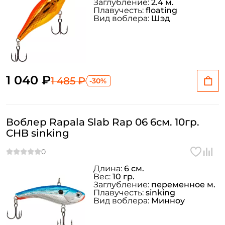
Заглубление:
2.4 м.
Плавучесть:
floating
Вид воблера:
Шэд
1 040 ₽
1 485 ₽
-30%
Воблер Rapala Slab Rap 06 6см. 10гр.
CHB sinking
Длина:
6 см.
Вес:
10 гр.
Заглубление:
переменное м.
Плавучесть:
sinking
Вид воблера:
Минноу