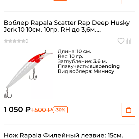
Придумайте пароль: *
Воблер Rapala Scatter Rap Deep Husky
Повторите пароль: *
Jerk 10 10см. 10гр. RH до 3,6м.
Заполняя данную форму вы соглашаетесь на обработку
suspending
персональных данных
Длина:
10 см.
Создать аккаунт
Вес:
10 гр.
Заглубление:
3.6 м.
Плавучесть:
suspending
Вид воблера:
Минноу
У меня уже есть аккаунт
1 050 ₽
1 500 ₽
-30%
Нож Rapala Филейный лезвие: 15см.