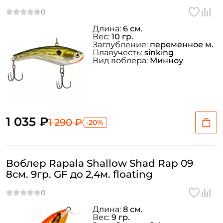
Длина:
6 см.
Вес:
10 гр.
Заглубление:
переменное м.
Плавучесть:
sinking
Вид воблера:
Минноу
1 035 ₽
1 290 ₽
-20%
Воблер Rapala Shallow Shad Rap 09
8см. 9гр. GF до 2,4м. floating
Длина:
8 см.
Вес:
9 гр.