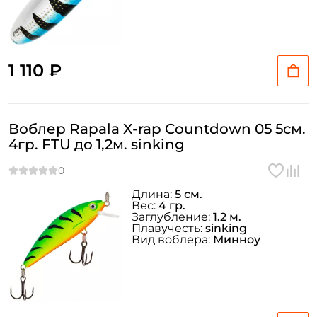
1 110 ₽
Воблер Rapala X-rap Countdown 05 5см.
4гр. FTU до 1,2м. sinking
Длина:
5 см.
Вес:
4 гр.
Заглубление:
1.2 м.
Плавучесть:
sinking
Вид воблера:
Минноу