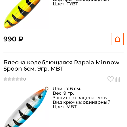
Цвет:
FYBT
990 ₽
Блесна колеблющаяся Rapala Minnow
Spoon 6см. 9гр. MBT
Длина:
6 см.
Вес:
9 гр.
Защита от зацепа:
есть
Вид крючка:
одинарный
Цвет:
MBT