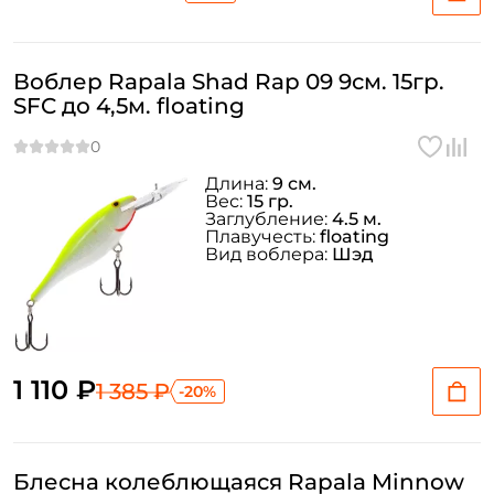
Воблер Rapala Shad Rap 09 9см. 15гр.
SFC до 4,5м. floating
Длина:
9 см.
Вес:
15 гр.
Заглубление:
4.5 м.
Плавучесть:
floating
Вид воблера:
Шэд
1 110 ₽
1 385 ₽
-20%
Блесна колеблющаяся Rapala Minnow