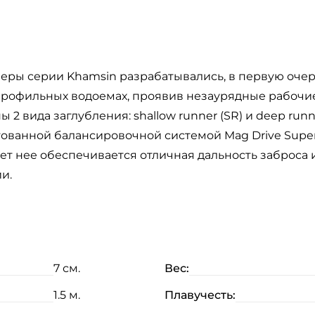
еры серии Khamsin разрабатывались, в первую очере
епрофильных водоемах, проявив незаурядные рабочие
2 вида заглубления: shallow runner (SR) и deep run
ованной балансировочной системой Mag Drive Super 
ет нее обеспечивается отличная дальность заброса
и.
7 см.
Вес:
1.5 м.
Плавучесть: