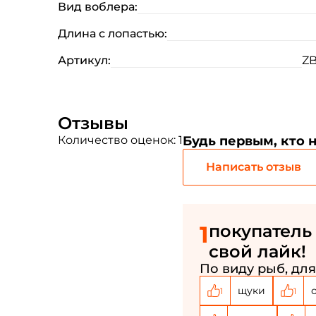
Вид воблера:
Длина с лопастью:
Артикул:
ZB
Отзывы
Количество оценок: 1
Будь первым, кто 
Написать отзыв
1
покупатель 
свой лайк!
По виду рыб, для
щуки
1
1