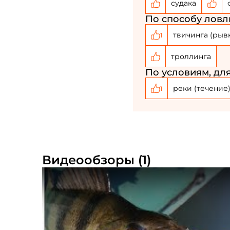
судака
По способу ловли
твичинга (рыв
1
троллинга
По условиям, для
реки (течение
1
Видеообзоры (1)