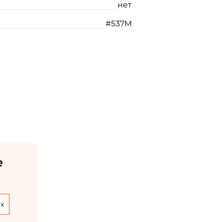
нет
#537M
е
х