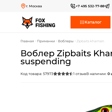
г. Москва
+7 495 532-77-88
Каталог
Главная
Приманки
Воблеры
Zipbaits khamsin
Воблер Zipbaits Kham
suspending
Код товара:
57973
1
отзыв
В наличии:
0 