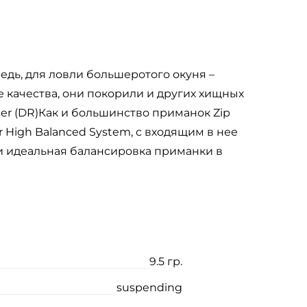
дь, для ловли большеротого окуня –
 качества, они покорили и других хищных
ner (DR)Как и большинство приманок Zip
High Balanced System, с входящим в нее
 и идеальная балансировка приманки в
9.5 гр.
suspending