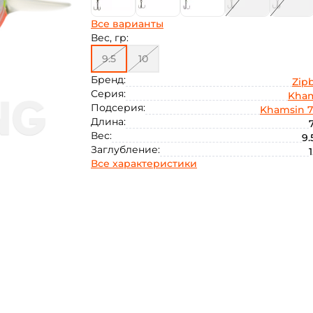
Все варианты
Вес, гр:
9.5
10
Бренд:
Zipb
Серия:
Kha
Подсерия:
Khamsin 7
Длина:
Вес:
9.
Заглубление:
1
Все характеристики