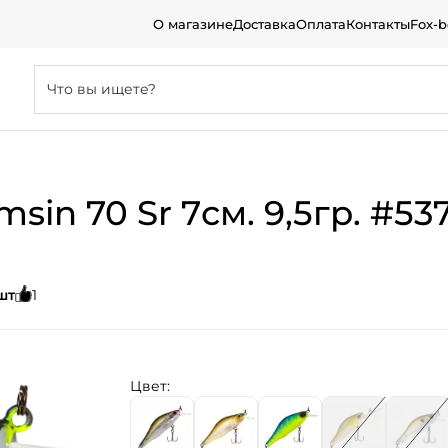
О магазине
Доставка
Оплата
Контакты
Fox-
sin 70 Sr 7см. 9,5гр. #537
шт
1
Цвет: