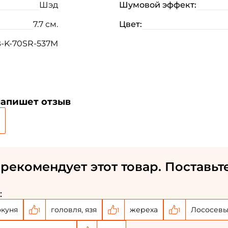
Шэд
Шумовой эффект:
7.7 см.
Цвет:
-K-70SR-537M
напишет отзыв
рекомендует этот товар. Поставьт
:
окуня
головля, язя
жереха
Лососевы
1
1
1