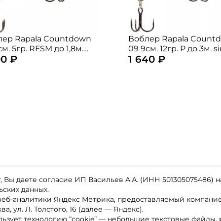
лер Rapala Countdown
Воблер Rapala Count
см. 5гр. RFSM до 1,8м.
09 9см. 12гр. P до 3м. s
00 ₽
1 640 ₽
ing
 Вы даете согласие ИП Васильев А.А. (ИНН 501305075486) н
ьских данных.
 веб-аналитики Яндекс Метрика, предоставляемый компан
а, ул. Л. Толстого, 16 (далее — Яндекс).
ьзует технологию “cookie” — небольшие текстовые файлы,