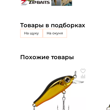
Товары в подборках
на щуку
на окуня
Похожие товары