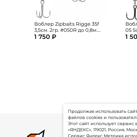
Воблер Zipbaits Rigge 35f
Воб
3,5см. 2гр. #050R до 0,8м.
05 5
1 750 ₽
1 5
floating
sink
Продолжая использовать сайт,
файлов cookies и пользовател
Этот сайт использует сервис
«ЯНДЕКС», 119021, Россия, Москв
Сервис Яндекс Метрика испол