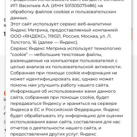
ИП Васильев А.А. (ИНН 501305075486) на
обработку файлов cookies и пользовательских
данных.
Блесна
Блесна
Блесна
Этот сайт использует сервис веб-аналитики
вращающиеся
вращающиеся
вращающиеся
Яндекс Метрика, предоставляемый компанией
Chimera SRV 2500
Chimera SRV 2500
Chimera SRV 2500
140 ₽
140 ₽
140 ₽
№4 10гр. SLGE
№5 13гр SLGE
№6 18гр SLGE
ООО «ЯНДЕКС», 119021, Россия, Москва, ул. Л.
Толстого, 16 (далее — Яндекс).
Сервис Яндекс Метрика использует технологию
“cookie” — небольшие текстовые файлы,
размещаемые на компьютере пользователей с
целью анализа их пользовательской активности.
Информация
Собранная при помощи cookie информация не
может идентифицировать вас, однако может
помочь нам улучшить работу нашего сайта.
О магазине
Информация об использовании вами данного
8 (495) 532-77-88
Доставка
сайта, собранная при помощи cookie, будет
info@foxfishing.ru
Оплата
передаваться Яндексу и храниться на сервере
Fox-bonus
По вопросам с заказом
Яндекса в ЕС и Российской Федерации. Яндекс
Гуру
г. Москва,
ул. Плеханова д.7
будет обрабатывать эту информацию для оценки
использования вами сайта, составления для нас
Ежедневно 10:00 до 20:00
Партнерская программа
отчетов о деятельности нашего сайта, и
предоставления других услуг. Яндекс