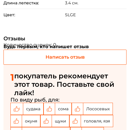
Длина лепестка:
3.4 см.
ФИО: *
Цвет:
SLGE
Email: *
Отзывы
Номер телефона: *
Количество оценок: 0
Будь первым, кто напишет отзыв
Написать отзыв
Придумайте пароль: *
1
покупатель рекомендует
Повторите пароль: *
этот товар. Поставьте свой
Заполняя данную форму вы соглашаетесь на обработку
лайк!
персональных данных
По виду рыб, для:
Создать аккаунт
судака
сома
Лососевых
1
окуня
щуки
головля, язя
У меня уже есть аккаунт