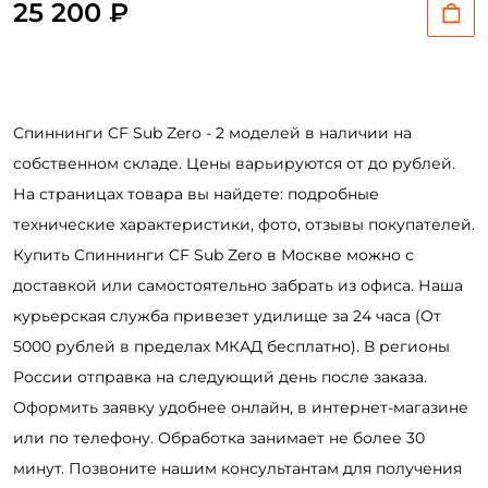
25 200 ₽
Создать аккаунт
ФИО: *
Спиннинги CF Sub Zero - 2 моделей в наличии на
собственном складе. Цены варьируются от до рублей.
Email: *
На страницах товара вы найдете: подробные
технические характеристики, фото, отзывы покупателей.
Номер телефона: *
Купить Спиннинги CF Sub Zero в Москве можно с
доставкой или самостоятельно забрать из офиса. Наша
Придумайте пароль: *
курьерская служба привезет удилище за 24 часа (От
5000 рублей в пределах МКАД бесплатно). В регионы
Повторите пароль: *
России отправка на следующий день после заказа.
Оформить заявку удобнее онлайн, в интернет-магазине
Заполняя данную форму вы соглашаетесь на обработку
персональных данных
или по телефону. Обработка занимает не более 30
минут. Позвоните нашим консультантам для получения
Создать аккаунт