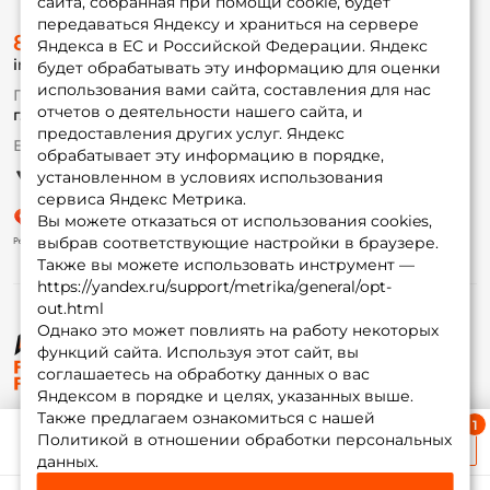
сайта, собранная при помощи cookie, будет
передаваться Яндексу и храниться на сервере
О магазине
8 (495) 532-77-88
Доставка
Яндекса в ЕС и Российской Федерации. Яндекс
info@foxfishing.ru
Оплата
будет обрабатывать эту информацию для оценки
Fox-bonus
использования вами сайта, составления для нас
По вопросам с заказом
Гуру
отчетов о деятельности нашего сайта, и
г. Москва,
ул. Плеханова д.7
предоставления других услуг. Яндекс
Ежедневно 10:00 до 20:00
обрабатывает эту информацию в порядке,
Партнерская программа
установленном в условиях использования
сервиса Яндекс Метрика.
Вы можете отказаться от использования cookies,
выбрав соответствующие настройки в браузере.
Также вы можете использовать инструмент —
https://yandex.ru/support/metrika/general/opt-
out.html
Однако это может повлиять на работу некоторых
функций сайта. Используя этот сайт, вы
© ФоксФишинг, 2009-2026
соглашаетесь на обработку данных о вас
Яндексом в порядке и целях, указанных выше.
Также предлагаем ознакомиться с нашей
Ближайшая доставка
Политикой в отношении обработки персональных
≈ 1 дн.
данных.