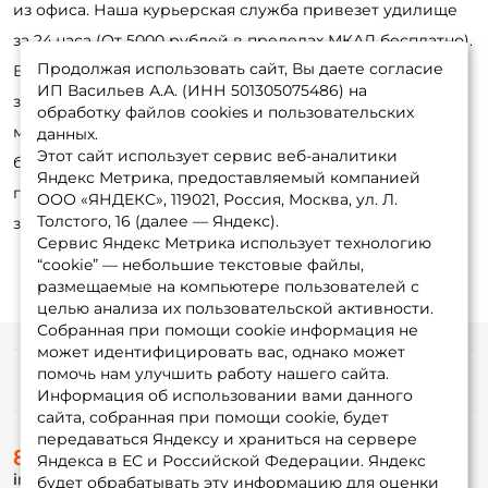
из офиса. Наша курьерская служба привезет удилище
Придумайте пароль: *
за 24 часа (От 5000 рублей в пределах МКАД бесплатно).
Продолжая использовать сайт, Вы даете согласие
В регионы России отправка на следующий день после
Повторите пароль: *
ИП Васильев А.А. (ИНН 501305075486) на
заказа. Оформить заявку удобнее онлайн, в интернет-
обработку файлов cookies и пользовательских
Заполняя данную форму вы соглашаетесь на обработку
магазине или по телефону. Обработка занимает не
данных.
персональных данных
Этот сайт использует сервис веб-аналитики
более 30 минут. Позвоните нашим консультантам для
Яндекс Метрика, предоставляемый компанией
Создать аккаунт
получения детальной информации и оформления
ООО «ЯНДЕКС», 119021, Россия, Москва, ул. Л.
Толстого, 16 (далее — Яндекс).
заказа: 8-495-532-77-88
Сервис Яндекс Метрика использует технологию
У меня уже есть аккаунт
“cookie” — небольшие текстовые файлы,
размещаемые на компьютере пользователей с
целью анализа их пользовательской активности.
Собранная при помощи cookie информация не
может идентифицировать вас, однако может
помочь нам улучшить работу нашего сайта.
Информация
Информация об использовании вами данного
сайта, собранная при помощи cookie, будет
передаваться Яндексу и храниться на сервере
О магазине
8 (495) 532-77-88
Доставка
Яндекса в ЕС и Российской Федерации. Яндекс
info@foxfishing.ru
Оплата
будет обрабатывать эту информацию для оценки