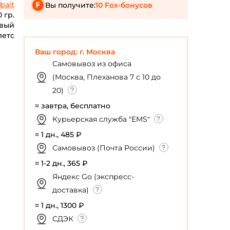
bait
Вы получите:
10 Fox-бонусов
0 гр.
вый
летс
Ваш город: г. Москва
Самовывоз из офиса
(Москва, Плеханова 7 с 10 до
20)
≈ завтра, бесплатно
Курьерская служба "EMS"
≈ 1 дн., 485 ₽
Самовывоз (Почта России)
≈ 1-2 дн., 365 ₽
Яндекс Go (экспресс-
доставка)
≈ 1 дн., 1300 ₽
СДЭК