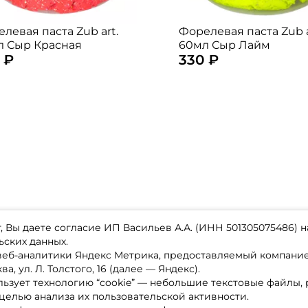
левая паста Zub art.
Форелевая паста Zub a
л Сыр Красная
60мл Сыр Лайм
 ₽
330 ₽
 Вы даете согласие ИП Васильев А.А. (ИНН 501305075486) н
ьских данных.
 веб-аналитики Яндекс Метрика, предоставляемый компан
а, ул. Л. Толстого, 16 (далее — Яндекс).
ьзует технологию “cookie” — небольшие текстовые файлы,
магазине
Каталог товаров
целью анализа их пользовательской активности.
ставка
Акции
лата
Новинки