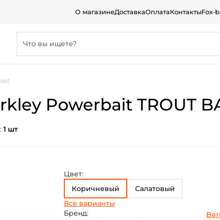
О магазине
Доставка
Оплата
Контакты
Fox-
ait
rkley Powerbait TROUT B
:
1 шт
Цвет:
Коричневый
Салатовый
Все варианты
Бело-коричневый
Бренд:
Ber