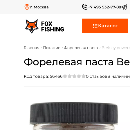
г. Москва
+7 495 532-77-88
Каталог
Главная
Питание
Форелевая паста
Berkley powerb
Форелевая паста Be
Код товара:
56466
0
отзывов
В наличии