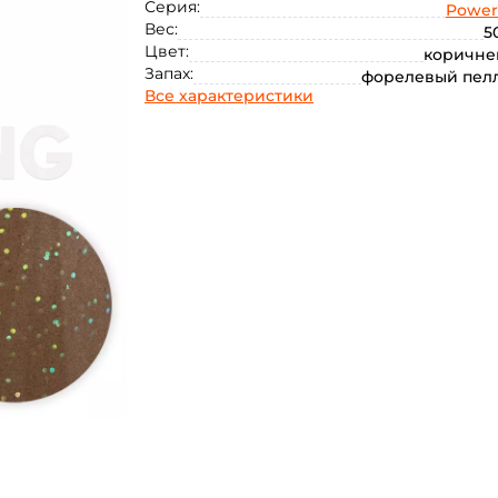
Серия:
Power
Бело-оранжевая (Флуоресцветная)
Вес:
5
Цвет:
коричне
Бело-пелрамутровый
Бело-розовая
Запах:
форелевый пел
Все характеристики
Бело-розовый (Флуоресцветная)
Бело-салатовый
Белый
Желто-зеленный
Желтый
Красный
Оранжевый (Флуоресцветная)
Розово-желтый
Розово-оранжевый
Салатово-белый
Светло-зеленый
Сине-оранжевый