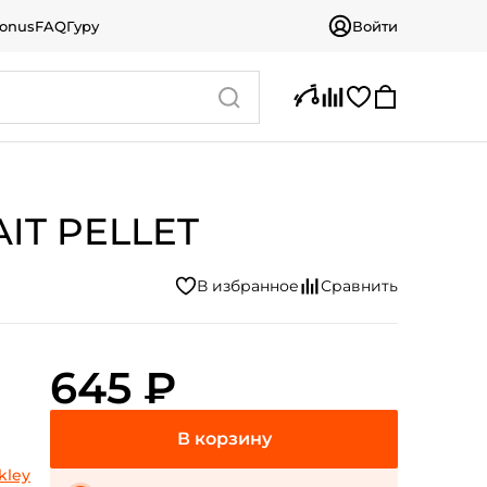
bonus
FAQ
Гуру
Войти
AIT PELLET
645 ₽
kley