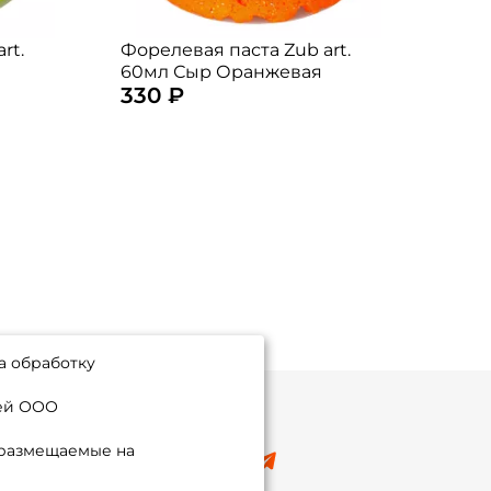
rt.
Форелевая паста Zub art.
Форе
60мл Сыр Оранжевая
60мл
330 ₽
330
Крас
а обработку
ией ООО
 размещаемые на
8 (495) 532-77-88
info@foxfishing.ru