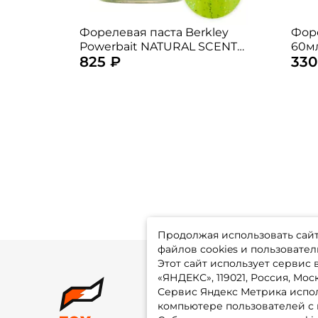
Форелевая паста Berkley
Форе
Powerbait NATURAL SCENT
60м
825 ₽
330
CHEESE CHARTREUSE
Продолжая использовать сайт,
файлов cookies и пользовател
Этот сайт использует сервис
«ЯНДЕКС», 119021, Россия, Москв
Сервис Яндекс Метрика испол
О 
компьютере пользователей с 
До
Оп