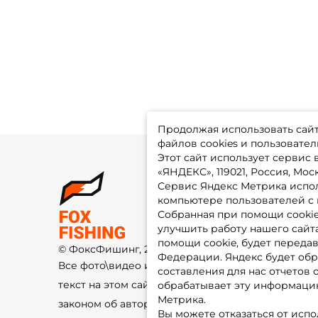
Продолжая использовать сайт,
файлов cookies и пользовател
Этот сайт использует сервис
«ЯНДЕКС», 119021, Россия, Москв
Сервис Яндекс Метрика испол
О 
компьютере пользователей с 
До
Оп
Собранная при помощи cooki
Fo
улучшить работу нашего сайт
Гу
Ко
помощи cookie, будет передав
© ФоксФишинг, 2009-2026
По
Федерации. Яндекс будет обр
Все фото\видео изображения и
составления для нас отчетов 
текст на этом сайте защищены
обрабатывает эту информацию
Метрика.
законом об авторском праве и не
Вы можете отказаться от испо