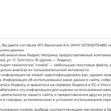
 Вы даете согласие ИП Васильев А.А. (ИНН 501305075486) н
ьских данных.
 веб-аналитики Яндекс Метрика, предоставляемый компан
а, ул. Л. Толстого, 16 (далее — Яндекс).
ьзует технологию “cookie” — небольшие текстовые файлы,
магазине
Каталог товаров
целью анализа их пользовательской активности.
ставка
Акции
лата
Новинки
e информация не может идентифицировать вас, однако мож
x-bonus
Бренды
а. Информация об использовании вами данного сайта, собр
ру
Партнерская программа
нтакты
аться Яндексу и храниться на сервере Яндекса в ЕС и Росс
литика обработки ПД
абатывать эту информацию для оценки использования вами
о деятельности нашего сайта, и предоставления других услу
 в порядке, установленном в условиях использования сер
льзования cookies, выбрав соответствующие настройки в б