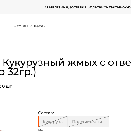
О магазине
Доставка
Оплата
Контакты
Fox-
t. Кукурузный жмых с о
о 32гр.)
:
0 шт
Состав:
Кукуруза
Подсолнечник
Вкус: