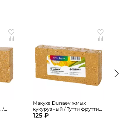
Макуха Dunaev жмых
Маку
 /
кукурузный / Тутти фрутти
подс
125 ₽
125
1уп. / 300гр. (10шт. по 30гр.)
/ 300