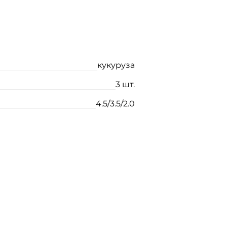
кукуруза
3 шт.
4.5/3.5/2.0