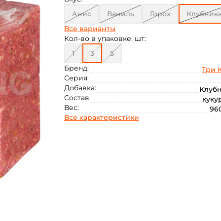
Анис
Ваниль
Горох
Клубник
Все варианты
Конопля
Креветка
Кукуруза
Кол-во в упаковке, шт:
Мед
1
3
Слива
5
ТУТТИ-ФРУТТИ
Бренд:
Три 
Чеснок
Серия:
Добавка:
Клуб
Состав:
куку
Вес:
960
Все характеристики