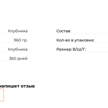
Клубника
Состав:
Создать аккаунт
960 гр.
Кол-во в упаковке:
ФИО: *
Клубника
Размер В/Ш/Г:
360 дней
Email: *
Номер телефона: *
 напишет отзыв
Придумайте пароль: *
Повторите пароль: *