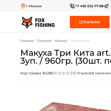
г. Москва
+7 495 532-77-88
Каталог
Главная
Питание
Макуха
Три кита art.
Макуха Три Кита ar
3уп. / 960гр. (30шт. п
Код товара:
84286
0
отзывов
В наличии