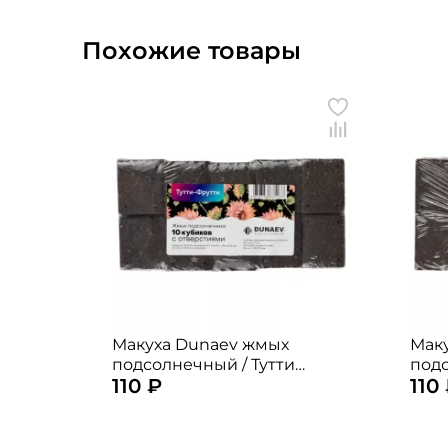
Похожие товары
Макуха Dunaev жмых
Мак
подсолнечный / Тутти
подс
110 ₽
110
фрутти 1уп. / 300гр. (10шт. по
1уп. 
30гр.)