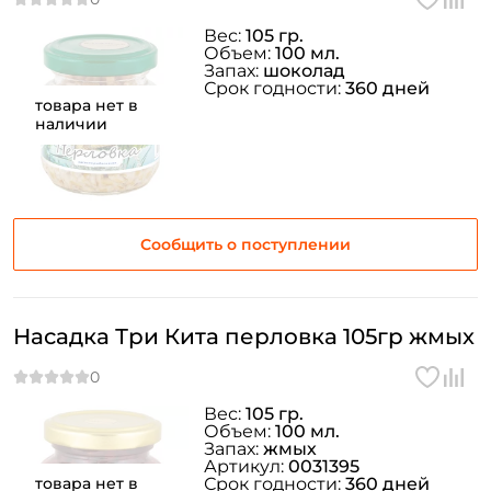
Вес:
105 гр.
Объем:
100 мл.
Запах:
шоколад
Срок годности:
360 дней
Создать аккаунт
товара нет в
наличии
ФИО: *
Сообщить о поступлении
Email: *
Номер телефона: *
Насадка Три Кита перловка 105гр жмых
Придумайте пароль: *
Вес:
105 гр.
Объем:
100 мл.
Повторите пароль: *
Запах:
жмых
Артикул:
0031395
товара нет в
Срок годности:
360 дней
Заполняя данную форму вы соглашаетесь на обработку