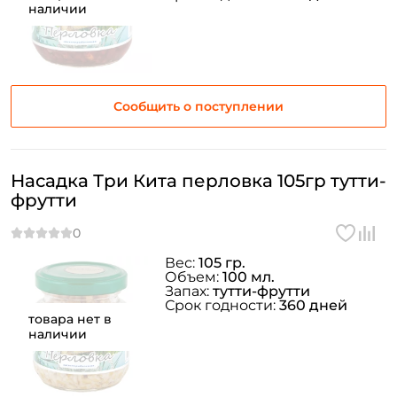
наличии
персональных данных
Создать аккаунт
Сообщить о поступлении
У меня уже есть аккаунт
Насадка Три Кита перловка 105гр тутти-
фрутти
Вес:
105 гр.
Объем:
100 мл.
Запах:
тутти-фрутти
Срок годности:
360 дней
товара нет в
наличии