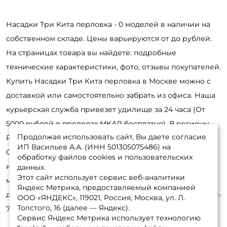
Насадки Три Кита перловка - 0 моделей в наличии на
собственном складе. Цены варьируются от до рублей.
На страницах товара вы найдете: подробные
технические характеристики, фото, отзывы покупателей.
Купить Насадки Три Кита перловка в Москве можно с
доставкой или самостоятельно забрать из офиса. Наша
курьерская служба привезет удилище за 24 часа (От
5000 рублей в пределах МКАД бесплатно). В регионы
Продолжая использовать сайт, Вы даете согласие
России отправка на следующий день после заказа.
ИП Васильев А.А. (ИНН 501305075486) на
Оформить заявку удобнее онлайн, в интернет-магазине
обработку файлов cookies и пользовательских
или по телефону. Обработка занимает не более 30
данных.
Этот сайт использует сервис веб-аналитики
минут. Позвоните нашим консультантам для получения
Яндекс Метрика, предоставляемый компанией
детальной информации и оформления заказа: 8-495-532-
ООО «ЯНДЕКС», 119021, Россия, Москва, ул. Л.
Толстого, 16 (далее — Яндекс).
77-88
Сервис Яндекс Метрика использует технологию