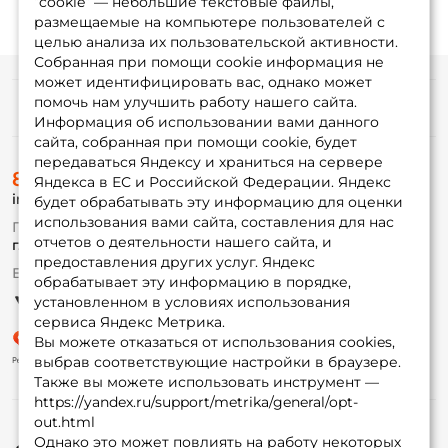
“cookie” — небольшие текстовые файлы,
размещаемые на компьютере пользователей с
целью анализа их пользовательской активности.
Собранная при помощи cookie информация не
может идентифицировать вас, однако может
помочь нам улучшить работу нашего сайта.
Информация
Информация об использовании вами данного
сайта, собранная при помощи cookie, будет
передаваться Яндексу и храниться на сервере
О магазине
8 (495) 532-77-88
Доставка
Яндекса в ЕС и Российской Федерации. Яндекс
info@foxfishing.ru
Оплата
будет обрабатывать эту информацию для оценки
Fox-bonus
использования вами сайта, составления для нас
По вопросам с заказом
Гуру
отчетов о деятельности нашего сайта, и
г. Москва,
ул. Плеханова д.7
предоставления других услуг. Яндекс
Ежедневно 10:00 до 20:00
обрабатывает эту информацию в порядке,
Партнерская программа
установленном в условиях использования
сервиса Яндекс Метрика.
Вы можете отказаться от использования cookies,
выбрав соответствующие настройки в браузере.
Также вы можете использовать инструмент —
https://yandex.ru/support/metrika/general/opt-
out.html
Однако это может повлиять на работу некоторых