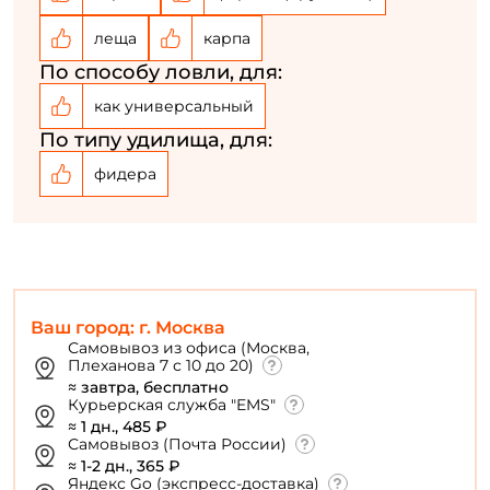
леща
карпа
Придумайте пароль: *
По способу ловли, для:
Повторите пароль: *
как универсальный
По типу удилища, для:
Заполняя данную форму вы соглашаетесь на обработку
персональных данных
фидера
Создать аккаунт
У меня уже есть аккаунт
Ваш город: г. Москва
Самовывоз из офиса (Москва,
Плеханова 7 с 10 до 20)
≈ завтра, бесплатно
Курьерская служба "EMS"
≈ 1 дн., 485 ₽
Самовывоз (Почта России)
≈ 1-2 дн., 365 ₽
Яндекс Go (экспресс-доставка)