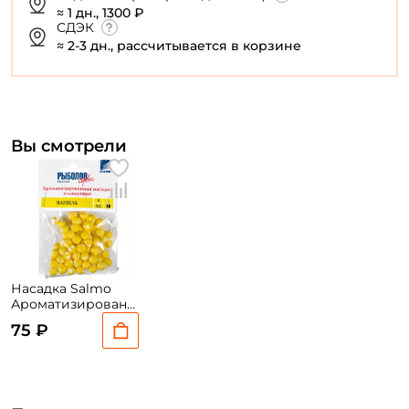
≈ 1 дн., 1300 ₽
СДЭК
≈ 2-3 дн., рассчитывается в корзине
Вы смотрели
Насадка Salmo
Ароматизированная
XL ВАНИЛЬ кисл.
75 ₽
жел.