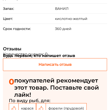
Запах:
ВАНИЛ
Цвет:
кислотно-желтый
Срок годности:
360 дней
Отзывы
Создать аккаунт
Количество оценок: 0
Будь первым, кто напишет отзыв
Написать отзыв
ФИО: *
0
покупателей рекомендует
этот товар. Поставьте свой
Email: *
лайк!
По виду рыб, для:
Номер телефона: *
карася
форели (прудовой)