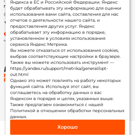
По вопросам с заказом
Яндекса в ЕС и Российской Федерации. Яндекс
Гуру
г. Москва,
ул. Плеханова д.7
будет обрабатывать эту информацию для оценки
использования вами сайта, составления для нас
Ежедневно 10:00 до 20:00
Партнерская программа
отчетов о деятельности нашего сайта, и
предоставления других услуг. Яндекс
обрабатывает эту информацию в порядке,
установленном в условиях использования
сервиса Яндекс Метрика.
Вы можете отказаться от использования cookies,
выбрав соответствующие настройки в браузере.
Также вы можете использовать инструмент —
https://yandex.ru/support/metrika/general/opt-
© ФоксФишинг, 2009-2026
out.html
Однако это может повлиять на работу некоторых
функций сайта. Используя этот сайт, вы
соглашаетесь на обработку данных о вас
Яндексом в порядке и целях, указанных выше.
Также предлагаем ознакомиться с нашей
Политикой в отношении обработки персональных
данных.
Хорошо