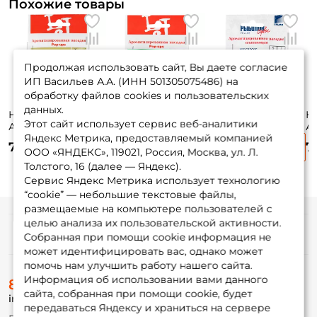
Похожие товары
Продолжая использовать сайт, Вы даете согласие
ИП Васильев А.А. (ИНН 501305075486) на
обработку файлов cookies и пользовательских
данных.
Насадка Salmo
Насадка Salmo
Насадка Salmo
Н
Этот сайт использует сервис веб-аналитики
Ароматизированная
Ароматизированная
Ароматизированная
А
Яндекс Метрика, предоставляемый компанией
XL АНИС беж.
XL КОНОПЛЯ
XL ЧЕСНОК бел.
S
75 ₽
75 ₽
75 ₽
7
зелен.
ж
ООО «ЯНДЕКС», 119021, Россия, Москва, ул. Л.
Толстого, 16 (далее — Яндекс).
Сервис Яндекс Метрика использует технологию
“cookie” — небольшие текстовые файлы,
размещаемые на компьютере пользователей с
целью анализа их пользовательской активности.
Информация
Собранная при помощи cookie информация не
может идентифицировать вас, однако может
помочь нам улучшить работу нашего сайта.
О магазине
Информация об использовании вами данного
8 (495) 532-77-88
Доставка
сайта, собранная при помощи cookie, будет
info@foxfishing.ru
Оплата
передаваться Яндексу и храниться на сервере
Fox-bonus