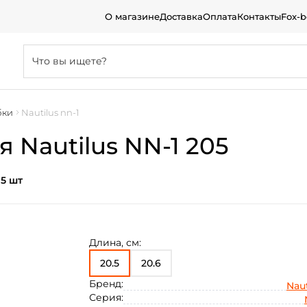
О магазине
Доставка
Оплата
Контакты
Fox-
бки
Nautilus nn-1
 Nautilus NN-1 205
:
5 шт
Длина, см:
20.5
20.6
Бренд:
Naut
Серия: