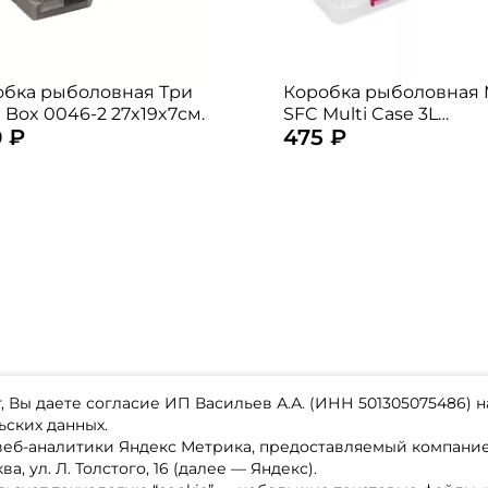
обка рыболовная Три
Коробка рыболовная 
 Box 0046-2 27x19x7см.
SFC Multi Case 3L
 ₽
475 ₽
27,5x13,1x4,5см.
 Вы даете согласие ИП Васильев А.А. (ИНН 501305075486) н
ьских данных.
 веб-аналитики Яндекс Метрика, предоставляемый компан
а, ул. Л. Толстого, 16 (далее — Яндекс).