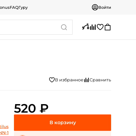
bonus
FAQ
Гуру
Войти
520 ₽
ilus
NN-1