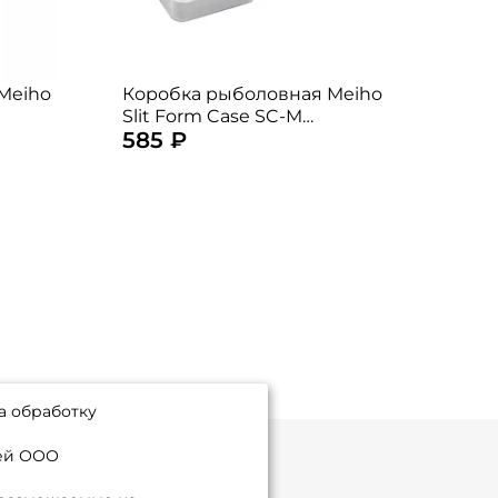
Meiho
Коробка рыболовная Meiho
Коро
Slit Form Case SC-M
Slit
585 ₽
625
16,1x9,1x3,1см.
14,6x
а обработку
ией ООО