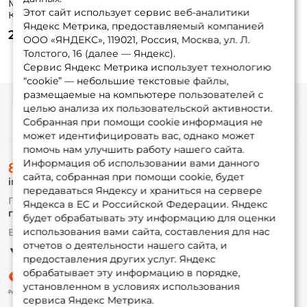
Мотовило Три
Мотовило Три
Этот сайт использует сервис веб-аналитики
Кита Art.
Кита Art. 190*23мм.
Яндекс Метрика, предоставляемый компанией
230х23мм. 1шт.
1шт. (цвет
25 ₽
20 ₽
цвет: рандомный
рандомный)
ООО «ЯНДЕКС», 119021, Россия, Москва, ул. Л.
Толстого, 16 (далее — Яндекс).
Сервис Яндекс Метрика использует технологию
“cookie” — небольшие текстовые файлы,
размещаемые на компьютере пользователей с
целью анализа их пользовательской активности.
Информация
Собранная при помощи cookie информация не
может идентифицировать вас, однако может
помочь нам улучшить работу нашего сайта.
О магазине
Информация об использовании вами данного
8 (495) 532-77-88
Доставка
сайта, собранная при помощи cookie, будет
info@foxfishing.ru
Оплата
передаваться Яндексу и храниться на сервере
Fox-bonus
По вопросам с заказом
Яндекса в ЕС и Российской Федерации. Яндекс
Гуру
г. Москва,
ул. Плеханова д.7
будет обрабатывать эту информацию для оценки
использования вами сайта, составления для нас
Ежедневно 10:00 до 20:00
Партнерская программа
отчетов о деятельности нашего сайта, и
предоставления других услуг. Яндекс
обрабатывает эту информацию в порядке,
установленном в условиях использования
сервиса Яндекс Метрика.