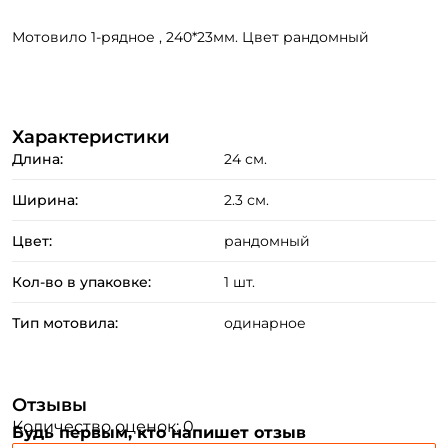
Мотовило 1-рядное , 240*23мм. Цвет рандомный
Характеристики
Создать аккаунт
Длина:
24 см.
Ширина:
2.3 см.
ФИО: *
Цвет:
рандомный
Кол-во в упаковке:
1 шт.
Email: *
Тип мотовила:
одинарное
Номер телефона: *
Отзывы
Придумайте пароль: *
Количество оценок: 0
Будь первым, кто напишет отзыв