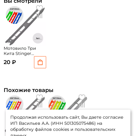
Вы смотрели
Мотовило Три
Кита Stinger
240*23мм (цвет
20 ₽
рандомный) 1шт.
Похожие товары
Продолжая использовать сайт, Вы даете согласие
ИП Васильев А.А. (ИНН 501305075486) на
обработку файлов cookies и пользовательских
данных.