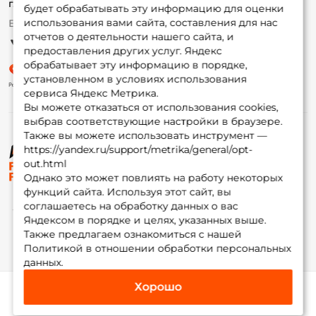
г. Москва,
ул. Плеханова д.7
будет обрабатывать эту информацию для оценки
использования вами сайта, составления для нас
Ежедневно 10:00 до 20:00
Партнерская программа
отчетов о деятельности нашего сайта, и
предоставления других услуг. Яндекс
обрабатывает эту информацию в порядке,
установленном в условиях использования
сервиса Яндекс Метрика.
Вы можете отказаться от использования cookies,
выбрав соответствующие настройки в браузере.
Также вы можете использовать инструмент —
https://yandex.ru/support/metrika/general/opt-
© ФоксФишинг, 2009-2026
out.html
Однако это может повлиять на работу некоторых
функций сайта. Используя этот сайт, вы
соглашаетесь на обработку данных о вас
Яндексом в порядке и целях, указанных выше.
Также предлагаем ознакомиться с нашей
Политикой в отношении обработки персональных
данных.
Хорошо
Каталог
Избранное
Корзина
Инфо
Мой Fox