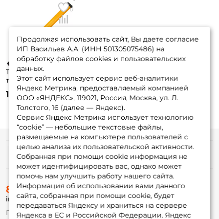
прилегающей винтовой
крышкой, имеющей ряд вентиляционных отверстий и
Продолжая использовать сайт, Вы даете согласие
страховочный тросик. Торцы снабжены
ИП Васильев А.А. (ИНН 501305075486) на
обработку файлов cookies и пользовательских
объемными поролоновыми демпферами,
данных.
Тубус Pontoon 21
Этот сайт использует сервис веб-аналитики
телескопический
предохраняющими перевозимые удилища от
Яндекс Метрика, предоставляемый компанией
PA-TT0940/10-45
15 750 ₽
ООО «ЯНДЕКС», 119021, Россия, Москва, ул. Л.
ударов. Для удобства транспортировки на тубусе
Толстого, 16 (далее — Яндекс).
установлен регулируемый плечевой
Сервис Яндекс Метрика использует технологию
“cookie” — небольшие текстовые файлы,
ремень.
размещаемые на компьютере пользователей с
целью анализа их пользовательской активности.
Информация
Собранная при помощи cookie информация не
может идентифицировать вас, однако может
помочь нам улучшить работу нашего сайта.
О магазине
Информация об использовании вами данного
8 (495) 532-77-88
Доставка
сайта, собранная при помощи cookie, будет
info@foxfishing.ru
Оплата
передаваться Яндексу и храниться на сервере
Fox-bonus
По вопросам с заказом
Яндекса в ЕС и Российской Федерации. Яндекс
Гуру