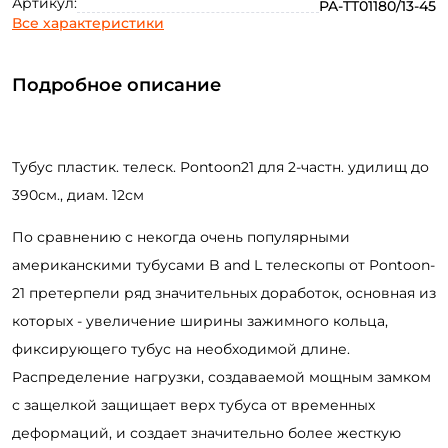
Артикул:
PA-TT01180/13-45
Все характеристики
Подробное описание
Тубус пластик. телеск. Pontoon21 для 2-частн. удилищ до
390см., диам. 12см
Создать аккаунт
По сравнению с некогда очень популярными
американскими тубусами B and L телескопы от Pontoon-
21 претерпели ряд значительных доработок, основная из
ФИО: *
которых - увеличение ширины зажимного кольца,
фиксирующего тубус на необходимой длине.
Email: *
Распределение нагрузки, создаваемой мощным замком
с защелкой защищает верх тубуса от временных
Номер телефона: *
деформаций, и создает значительно более жесткую