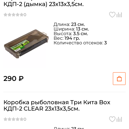
КДП-2 (дымка) 23x13x3,5см.
Длина:
23 см.
Ширина:
13 см.
Высота:
3.5 см.
Вес:
194 гр.
Количество отсеков:
3
290 ₽
Коробка рыболовная Три Кита Box
Создать аккаунт
КДП-2 CLEAR 23x13x3,5см.
ФИО: *
Длина:
23 см.