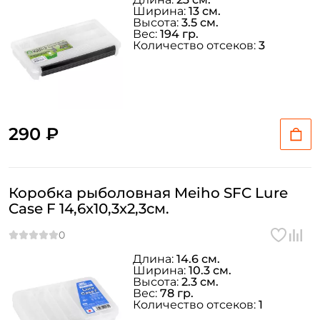
Ширина:
13 см.
Высота:
3.5 см.
Вес:
194 гр.
Email: *
Количество отсеков:
3
Номер телефона: *
Придумайте пароль: *
290 ₽
Повторите пароль: *
Коробка рыболовная Meiho SFC Lure
Заполняя данную форму вы соглашаетесь на обработку
Case F 14,6x10,3x2,3см.
персональных данных
Создать аккаунт
Длина:
14.6 см.
Ширина:
10.3 см.
Высота:
2.3 см.
У меня уже есть аккаунт
Вес:
78 гр.
Количество отсеков:
1