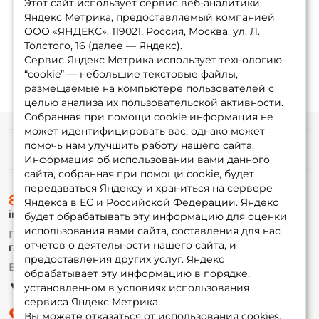
Этот сайт использует сервис веб-аналитики
Яндекс Метрика, предоставляемый компанией
ООО «ЯНДЕКС», 119021, Россия, Москва, ул. Л.
1
2
3
Толстого, 16 (далее — Яндекс).
Сервис Яндекс Метрика использует технологию
“cookie” — небольшие текстовые файлы,
размещаемые на компьютере пользователей с
целью анализа их пользовательской активности.
Собранная при помощи cookie информация не
может идентифицировать вас, однако может
помочь нам улучшить работу нашего сайта.
Информация
Информация об использовании вами данного
сайта, собранная при помощи cookie, будет
передаваться Яндексу и храниться на сервере
О магазине
8 (495) 532-77-88
Доставка
Яндекса в ЕС и Российской Федерации. Яндекс
info@foxfishing.ru
Оплата
будет обрабатывать эту информацию для оценки
Fox-bonus
использования вами сайта, составления для нас
По вопросам с заказом
Гуру
отчетов о деятельности нашего сайта, и
г. Москва,
ул. Плеханова д.7
предоставления других услуг. Яндекс
Ежедневно 10:00 до 20:00
обрабатывает эту информацию в порядке,
Партнерская программа
установленном в условиях использования
сервиса Яндекс Метрика.
Вы можете отказаться от использования cookies,