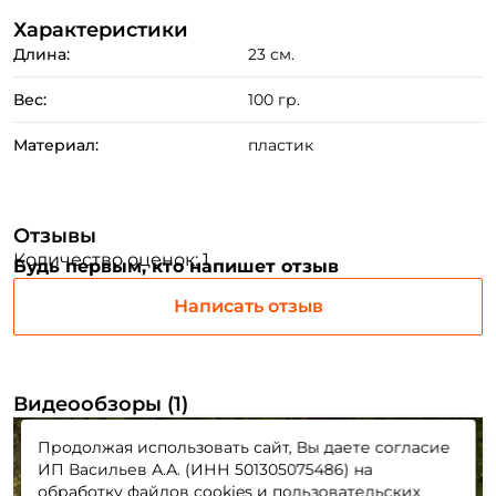
Характеристики
Повторите пароль: *
Длина:
23 см.
Заполняя данную форму вы соглашаетесь на обработку
персональных данных
Вес:
100 гр.
Создать аккаунт
Материал:
пластик
У меня уже есть аккаунт
Отзывы
Количество оценок: 1
Будь первым, кто напишет отзыв
Написать отзыв
Видеообзоры (1)
Продолжая использовать сайт, Вы даете согласие
ИП Васильев А.А. (ИНН 501305075486) на
обработку файлов cookies и пользовательских