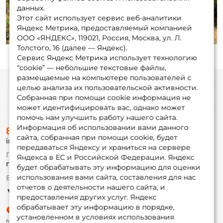
данных.
Play
Этот сайт использует сервис веб-аналитики
Яндекс Метрика, предоставляемый компанией
ООО «ЯНДЕКС», 119021, Россия, Москва, ул. Л.
Толстого, 16 (далее — Яндекс).
Сервис Яндекс Метрика использует технологию
“cookie” — небольшие текстовые файлы,
размещаемые на компьютере пользователей с
целью анализа их пользовательской активности.
Информация
Собранная при помощи cookie информация не
может идентифицировать вас, однако может
помочь нам улучшить работу нашего сайта.
О магазине
Информация об использовании вами данного
8 (495) 532-77-88
Доставка
сайта, собранная при помощи cookie, будет
info@foxfishing.ru
Оплата
передаваться Яндексу и храниться на сервере
Fox-bonus
По вопросам с заказом
Яндекса в ЕС и Российской Федерации. Яндекс
Гуру
г. Москва,
ул. Плеханова д.7
будет обрабатывать эту информацию для оценки
использования вами сайта, составления для нас
Ежедневно 10:00 до 20:00
Партнерская программа
отчетов о деятельности нашего сайта, и
предоставления других услуг. Яндекс
обрабатывает эту информацию в порядке,
установленном в условиях использования