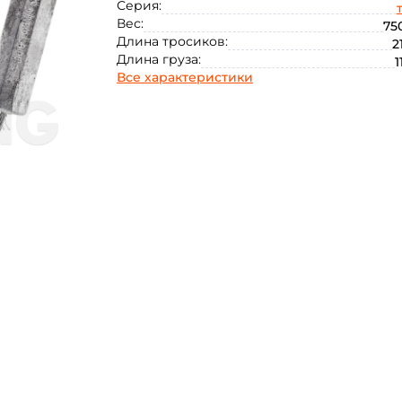
Серия:
Вес:
750
Длина тросиков:
2
Длина груза:
1
Все характеристики
Создать аккаунт
ФИО: *
Email: *