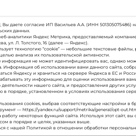
 Вы даете согласие ИП Васильев А.А. (ИНН 501305075486) н
ьских данных.
 веб-аналитики Яндекс Метрика, предоставляемый компан
а, ул. Л. Толстого, 16 (далее — Яндекс).
ьзует технологию “cookie” — небольшие текстовые файлы,
магазине
Каталог товаров
целью анализа их пользовательской активности.
ставка
Акции
лата
Новинки
e информация не может идентифицировать вас, однако мож
x-bonus
Бренды
а. Информация об использовании вами данного сайта, собр
ру
Партнерская программа
нтакты
аться Яндексу и храниться на сервере Яндекса в ЕС и Росс
литика обработки ПД
абатывать эту информацию для оценки использования вами
о деятельности нашего сайта, и предоставления других услу
 в порядке, установленном в условиях использования сер
льзования cookies, выбрав соответствующие настройки в б
мент — https://yandex.ru/support/metrika/general/opt-out.ht
 работу некоторых функций сайта. Используя этот сайт, вы
сом в порядке и целях, указанных выше.
ся с нашей Политикой в отношении обработки персональн