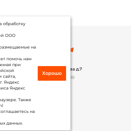
а обработку
ией ООО
 размещаемые на
8 (495) 532-77-88
info@foxfishing.ru
ет помочь нам
По вопросам с заказом
анная при
г. Москва,
ул. Плеханова д.7
ийской
Хорошо
 сайта,
Ежедневно 10:00 до 20:00
г. Яндекс
виса Яндекс
Присоединяйся к нам
раузере. Также
ml
 соглашаетесь на
ых данных.