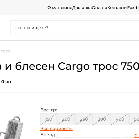
О магазине
Доставка
Оплата
Контакты
Fox-
 трос
и блесен Cargo трос 750
:
0 шт
Вес, гр:
150
200
250
300
400
5
Все варианты
750
1000
Бренд:
C