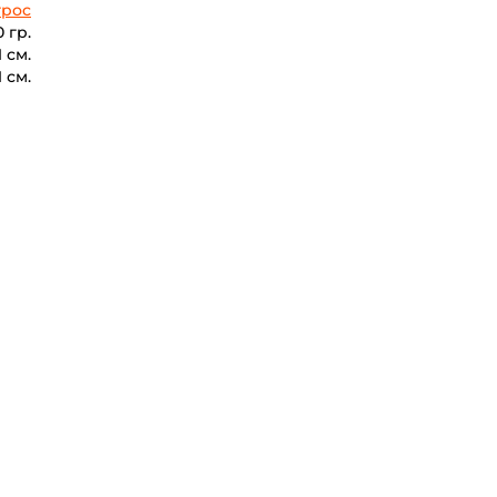
трос
 гр.
1 см.
1 см.