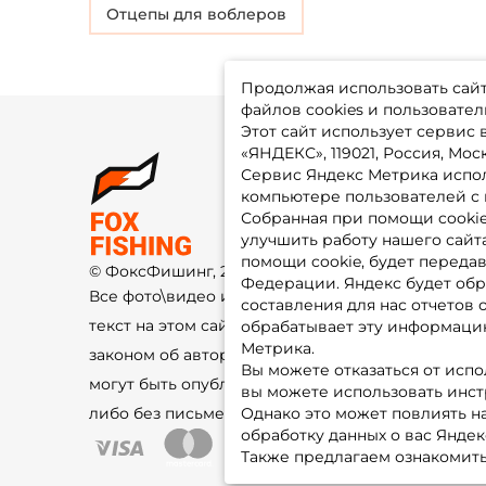
Отцепы для воблеров
Продолжая использовать сайт,
файлов cookies и пользовател
Этот сайт использует сервис
«ЯНДЕКС», 119021, Россия, Москв
Сервис Яндекс Метрика испол
О 
компьютере пользователей с 
До
Оп
Собранная при помощи cooki
Fo
улучшить работу нашего сайт
Гу
Ко
помощи cookie, будет передав
© ФоксФишинг, 2009-2026
По
Федерации. Яндекс будет обр
Все фото\видео изображения и
составления для нас отчетов 
текст на этом сайте защищены
обрабатывает эту информацию
Метрика.
законом об авторском праве и не
Вы можете отказаться от испо
могут быть опубликованы ещё где-
вы можете использовать инстру
либо без письменного разрешения.
Однако это может повлиять на
обработку данных о вас Яндек
Также предлагаем ознакомить