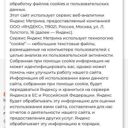
обработку файлов cookies и пользовательских
данных.
Этот сайт использует сервис веб-аналитики
Яндекс Метрика, предоставляемый компанией
ООО «ЯНДЕКС», 119021, Россия, Москва, ул. Л.
Толстого, 16 (далее — Яндекс).
Сервис Яндекс Метрика использует технологию
“cookie” — небольшие текстовые файлы,
размещаемые на компьютере пользователей с
целью анализа их пользовательской активности.
Собранная при помощи cookie информация не
может идентифицировать вас, однако может
помочь нам улучшить работу нашего сайта.
Информация
Информация об использовании вами данного
сайта, собранная при помощи cookie, будет
передаваться Яндексу и храниться на сервере
О магазине
8 (495) 532-77-88
Доставка
Яндекса в ЕС и Российской Федерации. Яндекс
info@foxfishing.ru
Оплата
будет обрабатывать эту информацию для оценки
Fox-bonus
использования вами сайта, составления для нас
По вопросам с заказом
Гуру
отчетов о деятельности нашего сайта, и
г. Москва,
ул. Плеханова д.7
предоставления других услуг. Яндекс
Ежедневно 10:00 до 20:00
обрабатывает эту информацию в порядке,
Партнерская программа