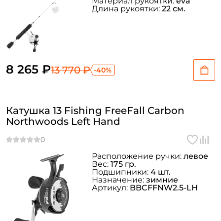
Материал рукоятки:
eva
Длина рукоятки:
22 см.
ФИО: *
Email: *
8 265 ₽
Номер телефона: *
13 770 ₽
-40%
Придумайте пароль: *
Катушка 13 Fishing FreeFall Carbon
Northwoods Left Hand
Повторите пароль: *
Заполняя данную форму вы соглашаетесь на обработку
Расположение ручки:
левое
персональных данных
Вес:
175 гр.
Подшипники:
4 шт.
Создать аккаунт
Назначение:
зимние
Артикул:
BBCFFNW2.5-LH
У меня уже есть аккаунт