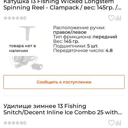
Катушка 13 Fishing Wicked Longstem
Spinning Reel - Clampack / вес: 145гр. /
4,8 / подшипники: 5шт.
Расположение ручки:
правое/левое
Тип фрикциона:
передний
Вес:
145 гр.
товара нет в
Подшипники:
5 шт.
Передаточное число:
4.8
наличии
Сообщить о поступлении
Удилище зимнее 13 Fishing
Snitch/Decent Inline Ice Combo 25 with
Quick Tip