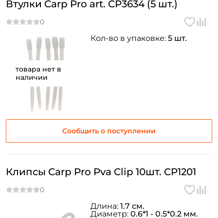
Втулки Carp Pro art. CP3634 (5 шт.)
Повторите пароль: *
Заполняя данную форму вы соглашаетесь на обработку
персональных данных
Кол-во в упаковке:
5 шт.
Создать аккаунт
товара нет в
наличии
У меня уже есть аккаунт
Сообщить о поступлении
Клипсы Carp Pro Pva Clip 10шт. CP1201
Длина:
1.7 см.
Диаметр:
0.6*1 - 0.5*0.2 мм.