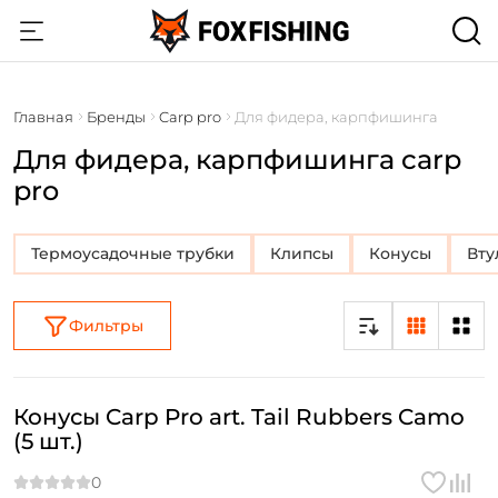
Главная
Бренды
Carp pro
Для фидера, карпфишинга
Для фидера, карпфишинга carp
pro
Термоусадочные трубки
Клипсы
Конусы
Вту
Фильтры
Конусы Carp Pro art. Tail Rubbers Camo
(5 шт.)