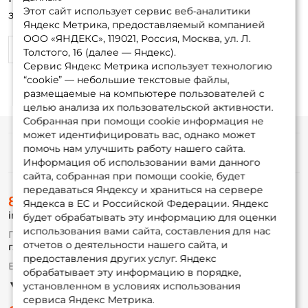
Этот сайт использует сервис веб-аналитики
заломы изгибы и тп.
Яндекс Метрика, предоставляемый компанией
ООО «ЯНДЕКС», 119021, Россия, Москва, ул. Л.
0
0
Толстого, 16 (далее — Яндекс).
Сервис Яндекс Метрика использует технологию
“cookie” — небольшие текстовые файлы,
размещаемые на компьютере пользователей с
целью анализа их пользовательской активности.
Собранная при помощи cookie информация не
может идентифицировать вас, однако может
помочь нам улучшить работу нашего сайта.
Информация
Информация об использовании вами данного
сайта, собранная при помощи cookie, будет
передаваться Яндексу и храниться на сервере
О магазине
8 (495) 532-77-88
Доставка
Яндекса в ЕС и Российской Федерации. Яндекс
info@foxfishing.ru
Оплата
будет обрабатывать эту информацию для оценки
Fox-bonus
использования вами сайта, составления для нас
По вопросам с заказом
Гуру
отчетов о деятельности нашего сайта, и
г. Москва,
ул. Плеханова д.7
предоставления других услуг. Яндекс
Ежедневно 10:00 до 20:00
обрабатывает эту информацию в порядке,
Партнерская программа
установленном в условиях использования
сервиса Яндекс Метрика.