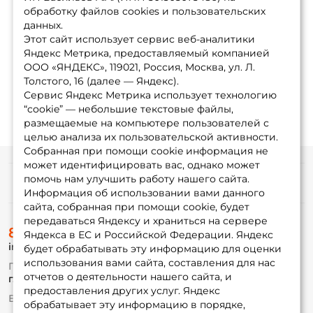
обработку файлов cookies и пользовательских
данных.
Показать еще
Этот сайт использует сервис веб-аналитики
Яндекс Метрика, предоставляемый компанией
ООО «ЯНДЕКС», 119021, Россия, Москва, ул. Л.
1
2
3
Толстого, 16 (далее — Яндекс).
Сервис Яндекс Метрика использует технологию
“cookie” — небольшие текстовые файлы,
размещаемые на компьютере пользователей с
целью анализа их пользовательской активности.
Собранная при помощи cookie информация не
может идентифицировать вас, однако может
помочь нам улучшить работу нашего сайта.
Информация
Информация об использовании вами данного
сайта, собранная при помощи cookie, будет
передаваться Яндексу и храниться на сервере
О магазине
8 (495) 532-77-88
Доставка
Яндекса в ЕС и Российской Федерации. Яндекс
info@foxfishing.ru
Оплата
будет обрабатывать эту информацию для оценки
Fox-bonus
использования вами сайта, составления для нас
По вопросам с заказом
Гуру
отчетов о деятельности нашего сайта, и
г. Москва,
ул. Плеханова д.7
предоставления других услуг. Яндекс
Ежедневно 10:00 до 20:00
обрабатывает эту информацию в порядке,
Партнерская программа