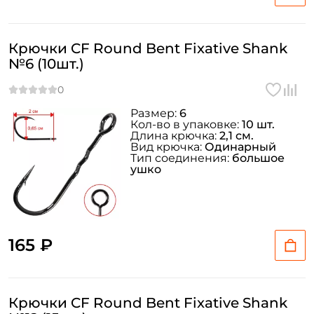
Крючки CF Round Bent Fixative Shank
№6 (10шт.)
Создать аккаунт
Размер:
6
Кол-во в упаковке:
10 шт.
Длина крючка:
2,1 см.
Вид крючка:
Одинарный
Тип соединения:
большое
ушко
ФИО: *
Email: *
165 ₽
Номер телефона: *
Придумайте пароль: *
Крючки CF Round Bent Fixative Shank