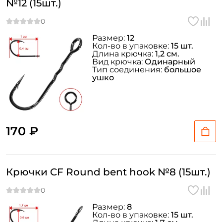
№12 (15шт.)
Повторите пароль: *
Заполняя данную форму вы соглашаетесь на обработку
Размер:
12
Кол-во в упаковке:
15 шт.
персональных данных
Длина крючка:
1,2 см.
Вид крючка:
Одинарный
Создать аккаунт
Тип соединения:
большое
ушко
У меня уже есть аккаунт
170 ₽
Крючки CF Round bent hook №8 (15шт.)
Размер:
8
Кол-во в упаковке:
15 шт.