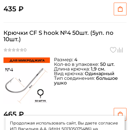
435 ₽
Крючки CF S hook №4 50шт. (5уп. по
10шт.)
Размер:
4
Кол-во в упаковке:
50 шт.
Длина крючка:
1,9 см.
Вид крючка:
Одинарный
Тип соединения:
большое
ушко
465 ₽
Продолжая использовать сайт, Вы даете согласие
ИП Васильев А.А. (ИНН 501305075486) на