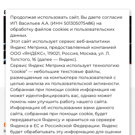
Видеообзоры (1)
Продолжая использовать сайт, Вы даете согласие
ИП Васильев А.А. (ИНН 501305075486) на
обработку файлов cookies и пользовательских
данных.
Этот сайт использует сервис веб-аналитики
Play
Яндекс Метрика, предоставляемый компанией
ООО «ЯНДЕКС», 119021, Россия, Москва, ул. Л.
Толстого, 16 (далее — Яндекс).
Сервис Яндекс Метрика использует технологию
“cookie” — небольшие текстовые файлы,
размещаемые на компьютере пользователей с
целью анализа их пользовательской активности.
Собранная при помощи cookie информация не
может идентифицировать вас, однако может
помочь нам улучшить работу нашего сайта.
Информация
Информация об использовании вами данного
сайта, собранная при помощи cookie, будет
передаваться Яндексу и храниться на сервере
О магазине
8 (495) 532-77-88
Доставка
Яндекса в ЕС и Российской Федерации. Яндекс
info@foxfishing.ru
Оплата
будет обрабатывать эту информацию для оценки