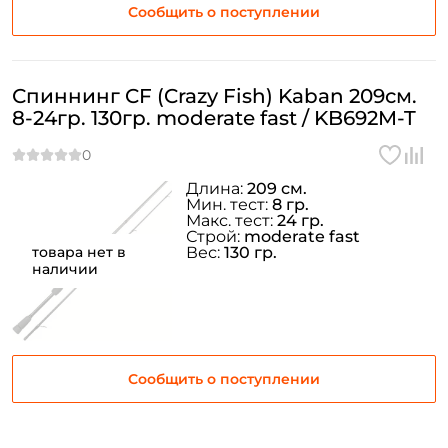
Сообщить о поступлении
Придумайте пароль: *
Повторите пароль: *
Спиннинг CF (Crazy Fish) Kaban 209см.
8-24гр. 130гр. moderate fast / KB692M-T
Заполняя данную форму вы соглашаетесь на обработку
персональных данных
Создать аккаунт
Длина:
209 см.
Мин. тест:
8 гр.
Макс. тест:
24 гр.
Строй:
moderate fast
У меня уже есть аккаунт
товара нет в
Вес:
130 гр.
наличии
Сообщить о поступлении