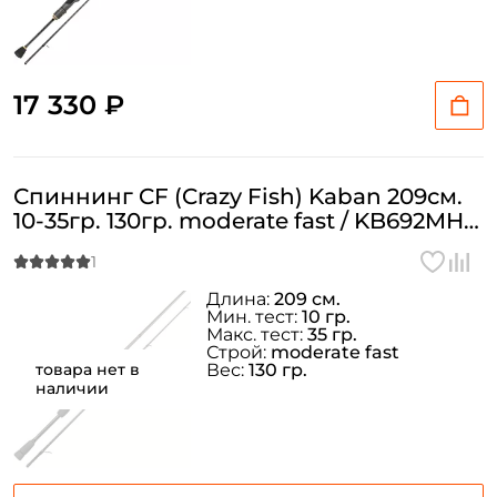
17 330 ₽
Спиннинг CF (Crazy Fish) Kaban 209см.
10-35гр. 130гр. moderate fast / KB692MH-
Создать аккаунт
T
Длина:
209 см.
ФИО: *
Мин. тест:
10 гр.
Макс. тест:
35 гр.
Строй:
moderate fast
товара нет в
Вес:
130 гр.
Email: *
наличии
Номер телефона: *