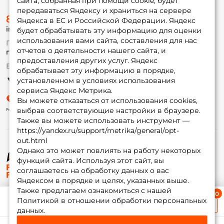
сайта, собранная при помощи cookie, будет
передаваться Яндексу и храниться на сервере
О магазине
8 (495) 532-77-88
Доставка
Яндекса в ЕС и Российской Федерации. Яндекс
info@foxfishing.ru
Оплата
будет обрабатывать эту информацию для оценки
Fox-bonus
использования вами сайта, составления для нас
По вопросам с заказом
Гуру
отчетов о деятельности нашего сайта, и
г. Москва,
ул. Плеханова д.7
предоставления других услуг. Яндекс
Ежедневно 10:00 до 20:00
обрабатывает эту информацию в порядке,
Партнерская программа
установленном в условиях использования
сервиса Яндекс Метрика.
Вы можете отказаться от использования cookies,
выбрав соответствующие настройки в браузере.
Также вы можете использовать инструмент —
https://yandex.ru/support/metrika/general/opt-
out.html
Однако это может повлиять на работу некоторых
функций сайта. Используя этот сайт, вы
© ФоксФишинг, 2009-2026
соглашаетесь на обработку данных о вас
Яндексом в порядке и целях, указанных выше.
Также предлагаем ознакомиться с нашей
Ближайшая доставка
Политикой в отношении обработки персональных
≈ 1 дн.
данных.