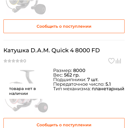
Создать аккаунт
Сообщить о поступлении
ФИО: *
Email: *
Катушка D.A.M. Quick 4 8000 FD
Номер телефона: *
Размер:
8000
Вес:
562 гр.
Придумайте пароль: *
Подшипники:
7 шт.
Передаточное число:
5.1
товара нет в
Тип механизма:
планетарный
наличии
Повторите пароль: *
Заполняя данную форму вы соглашаетесь на обработку
персональных данных
Создать аккаунт
Сообщить о поступлении