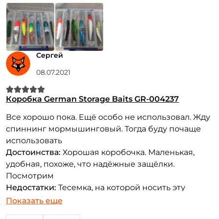
Сергей
08.07.2021
Коробка German Storage Baits GR-004237
Все хорошо пока. Ещё особо не использовал. Жду
спиннинг мормышинговый. Тогда буду почаще
использовать
Достоинства:
Хорошая коробочка. Маленькая,
удобная, похоже, что надёжные защёлки.
Посмотрим
Недостатки:
Тесемка, на которой носить эту
коробочку придется, совсем слабая. Ну можно
Показать еще
шнурок какой то приделать )