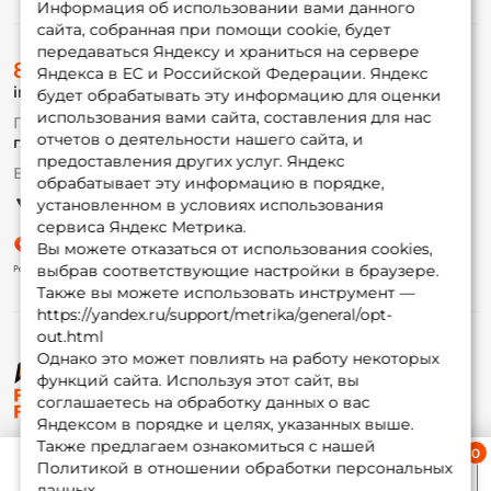
Информация об использовании вами данного
сайта, собранная при помощи cookie, будет
передаваться Яндексу и храниться на сервере
О магазине
8 (495) 532-77-88
Доставка
Яндекса в ЕС и Российской Федерации. Яндекс
info@foxfishing.ru
Оплата
будет обрабатывать эту информацию для оценки
Fox-bonus
использования вами сайта, составления для нас
По вопросам с заказом
Гуру
отчетов о деятельности нашего сайта, и
г. Москва,
ул. Плеханова д.7
предоставления других услуг. Яндекс
Ежедневно 10:00 до 20:00
обрабатывает эту информацию в порядке,
Партнерская программа
установленном в условиях использования
сервиса Яндекс Метрика.
Вы можете отказаться от использования cookies,
выбрав соответствующие настройки в браузере.
Также вы можете использовать инструмент —
https://yandex.ru/support/metrika/general/opt-
out.html
Однако это может повлиять на работу некоторых
функций сайта. Используя этот сайт, вы
© ФоксФишинг, 2009-2026
соглашаетесь на обработку данных о вас
Яндексом в порядке и целях, указанных выше.
Также предлагаем ознакомиться с нашей
Ближайшая доставка
Политикой в отношении обработки персональных
≈ 1 дн.
данных.