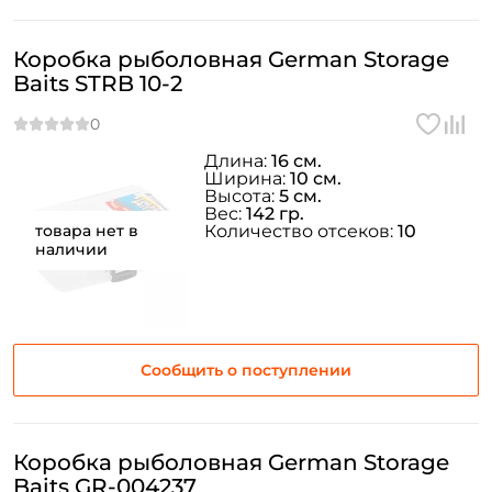
Создать аккаунт
Коробка рыболовная German Storage
Baits STRB 10-2
ФИО: *
Длина:
16 см.
Ширина:
10 см.
Email: *
Высота:
5 см.
Вес:
142 гр.
товара нет в
Количество отсеков:
10
наличии
Номер телефона: *
Придумайте пароль: *
Сообщить о поступлении
Повторите пароль: *
Заполняя данную форму вы соглашаетесь на обработку
персональных данных
Коробка рыболовная German Storage
Baits GR-004237
Создать аккаунт