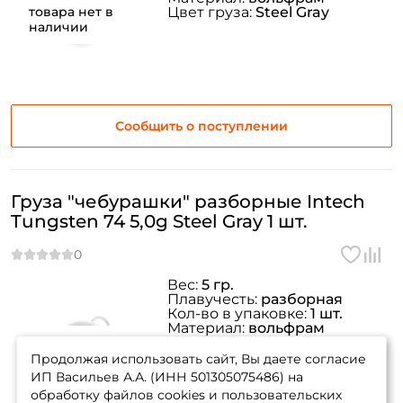
товара нет в
Цвет груза:
Steel Gray
наличии
Сообщить о поступлении
Груза "чебурашки" разборные Intech
Tungsten 74 5,0g Steel Gray 1 шт.
Вес:
5 гр.
Плавучесть:
разборная
Кол-во в упаковке:
1 шт.
Материал:
вольфрам
товара нет в
Цвет груза:
Steel Gray
наличии
Продолжая использовать сайт, Вы даете согласие
ИП Васильев А.А. (ИНН 501305075486) на
обработку файлов cookies и пользовательских