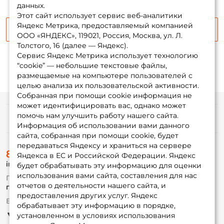
данных.
Этот сайт использует сервис веб-аналитики
Яндекс Метрика, предоставляемый компанией
Сообщить о поступлении
ООО «ЯНДЕКС», 119021, Россия, Москва, ул. Л.
Толстого, 16 (далее — Яндекс).
Сервис Яндекс Метрика использует технологию
“cookie” — небольшие текстовые файлы,
размещаемые на компьютере пользователей с
целью анализа их пользовательской активности.
Собранная при помощи cookie информация не
может идентифицировать вас, однако может
помочь нам улучшить работу нашего сайта.
Информация
Информация об использовании вами данного
сайта, собранная при помощи cookie, будет
передаваться Яндексу и храниться на сервере
О магазине
8 (495) 532-77-88
Доставка
Яндекса в ЕС и Российской Федерации. Яндекс
info@foxfishing.ru
Оплата
будет обрабатывать эту информацию для оценки
Fox-bonus
использования вами сайта, составления для нас
По вопросам с заказом
Гуру
отчетов о деятельности нашего сайта, и
г. Москва,
ул. Плеханова д.7
предоставления других услуг. Яндекс
Ежедневно 10:00 до 20:00
обрабатывает эту информацию в порядке,
Партнерская программа
установленном в условиях использования