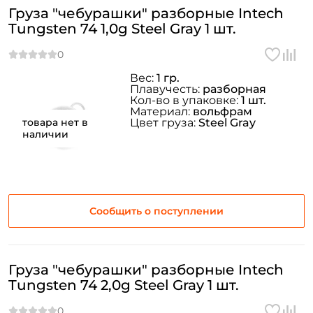
ФИО: *
Груза "чебурашки" разборные Intech
Tungsten 74 1,0g Steel Gray 1 шт.
Email: *
Вес:
1 гр.
Плавучесть:
разборная
Номер телефона: *
Кол-во в упаковке:
1 шт.
Материал:
вольфрам
товара нет в
Цвет груза:
Steel Gray
Придумайте пароль: *
наличии
Повторите пароль: *
Заполняя данную форму вы соглашаетесь на обработку
Сообщить о поступлении
персональных данных
Создать аккаунт
Груза "чебурашки" разборные Intech
Tungsten 74 2,0g Steel Gray 1 шт.
У меня уже есть аккаунт