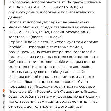
Продолжая использовать сайт, Вы даете согласие
ИП Васильев А.А. (ИНН 501305075486) на
ФИО: *
обработку файлов cookies и пользовательских
данных.
Этот сайт использует сервис веб-аналитики
Email: *
Яндекс Метрика, предоставляемый компанией
795 ₽
1 055 ₽
-25%
ООО «ЯНДЕКС», 119021, Россия, Москва, ул. Л.
Толстого, 16 (далее — Яндекс).
Номер телефона: *
Сервис Яндекс Метрика использует технологию
“cookie” — небольшие текстовые файлы,
размещаемые на компьютере пользователей с
Придумайте пароль: *
целью анализа их пользовательской активности.
Собранная при помощи cookie информация не
может идентифицировать вас, однако может
Повторите пароль: *
помочь нам улучшить работу нашего сайта.
Информация
Информация об использовании вами данного
Заполняя данную форму вы соглашаетесь на обработку
сайта, собранная при помощи cookie, будет
персональных данных
передаваться Яндексу и храниться на сервере
О магазине
8 (495) 532-77-88
Доставка
Яндекса в ЕС и Российской Федерации. Яндекс
Создать аккаунт
info@foxfishing.ru
Оплата
будет обрабатывать эту информацию для оценки
Fox-bonus
использования вами сайта, составления для нас
По вопросам с заказом
Гуру
отчетов о деятельности нашего сайта, и
г. Москва,
ул. Плеханова д.7
У меня уже есть аккаунт