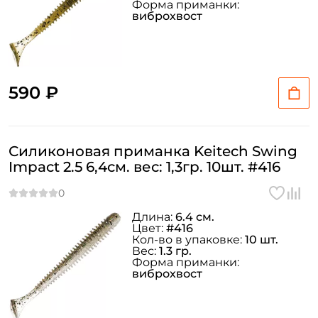
Форма приманки:
виброхвост
ФИО: *
Email: *
590 ₽
Номер телефона: *
Силиконовая приманка Keitech Swing
Impact 2.5 6,4см. вес: 1,3гр. 10шт. #416
Придумайте пароль: *
Повторите пароль: *
Длина:
6.4 см.
Цвет:
#416
Кол-во в упаковке:
10 шт.
Заполняя данную форму вы соглашаетесь на обработку
Вес:
1.3 гр.
персональных данных
Форма приманки:
виброхвост
Создать аккаунт