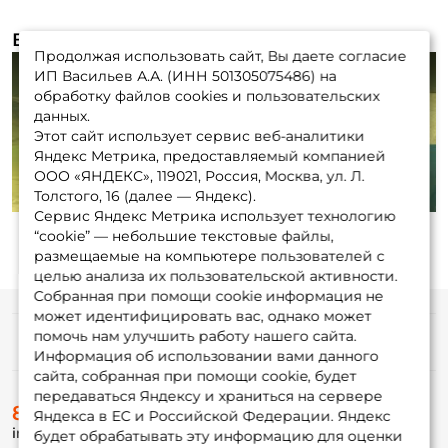
Видеообзоры (1)
Продолжая использовать сайт, Вы даете согласие
ИП Васильев А.А. (ИНН 501305075486) на
обработку файлов cookies и пользовательских
данных.
Этот сайт использует сервис веб-аналитики
Play
Яндекс Метрика, предоставляемый компанией
ООО «ЯНДЕКС», 119021, Россия, Москва, ул. Л.
Толстого, 16 (далее — Яндекс).
Сервис Яндекс Метрика использует технологию
“cookie” — небольшие текстовые файлы,
размещаемые на компьютере пользователей с
целью анализа их пользовательской активности.
Собранная при помощи cookie информация не
может идентифицировать вас, однако может
помочь нам улучшить работу нашего сайта.
Информация
Информация об использовании вами данного
сайта, собранная при помощи cookie, будет
передаваться Яндексу и храниться на сервере
О магазине
8 (495) 532-77-88
Доставка
Яндекса в ЕС и Российской Федерации. Яндекс
info@foxfishing.ru
Оплата
будет обрабатывать эту информацию для оценки